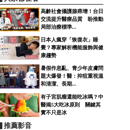
高齡社會攝護腺癌增！台日
交流提升醫療品質 盼推動
局部治療標準...
日本人瘋穿「恢復衣」睡
覺？專家解析機能服飾與健
康趨勢
暑假作息亂、青少年皮膚問
題大爆發！醫：抑痘重視溫
和清潔、長期...
有子宮肌瘤還能吃冰嗎？中
醫揭5大吃冰原則 關鍵其
實不只是冰
▋推薦影音