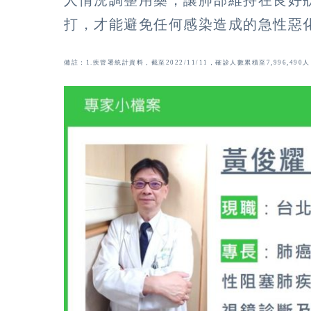
打，才能避免任何感染造成的急性惡
備註：1.疾管署統計資料，截至2022/11/11，確診人數累積至7,996,490人