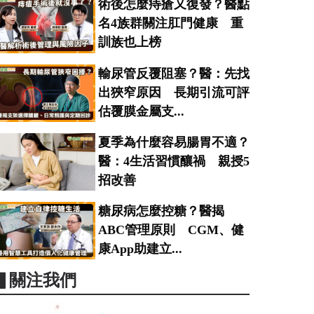
術後怎麼痔瘡又復發？醫點
名4族群關注肛門健康 重
訓族也上榜
輸尿管反覆阻塞？醫：先找
出狹窄原因 長期引流可評
估覆膜金屬支...
夏季為什麼容易腸胃不適？
醫：4生活習慣釀禍 親授5
招改善
糖尿病怎麼控糖？醫揭
ABC管理原則 CGM、健
康App助建立...
▋關注我們