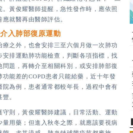
院。黃俊耀醫師提醒，急性發作時，應依照
善應就醫再由醫師評估。
外介入肺部復原運動
治療之外，也會安排三至六個月做一次肺功
步安排運動肺功能檢查，判斷各項指標，找
他問題，再轉介至相關科別，或安排肺部復
功能差的COPD患者只能給藥，近十年發
醫院為例，患者通常都較年長，過程中會有
甚豐。
護守則，黃俊耀醫師建議，日常活動、運動
少量用藥；但進入秋冬之際，就應該要視病
狀態，尤其流感、肺炎鏈球菌疫苗都應施