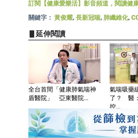
訂閱【健康愛樂活】影音頻道，閱讀健
關鍵字：
黃俊耀
,
長新冠喘
,
肺纖維化
,
C
▋延伸閱讀
全台首間「健康肺氣喘神
氣喘吸藥
盾醫院」 亞東醫院...
了？ 醫
控...