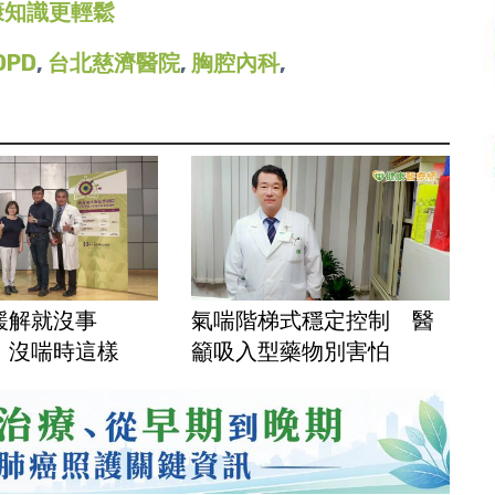
康知識更輕鬆
OPD
,
台北慈濟醫院
,
胸腔內科
,
緩解就沒事
氣喘階梯式穩定控制 醫
：沒喘時這樣
籲吸入型藥物別害怕