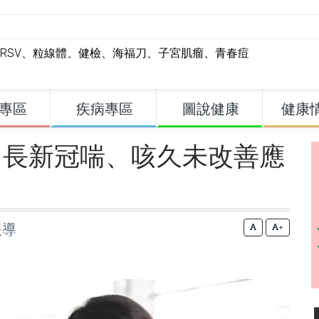
RSV
、
粒線體
、
健檢
、
海福刀
、
子宮肌瘤
、
青春痘
專區
疾病專區
圖說健康
健康
 長新冠喘、咳久未改善應
報導
+