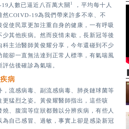
1
D-19人數已逼近八百萬大關
，平均每十人
COIVD-19為我們帶來許多不幸、不
接促使民眾更加注重自身的健康，一有呼吸
不少其他疾病。然而疫情未歇，長新冠等後
內科主治醫師黃俊耀分享，今年還碰到不少
功能卻一直無法達到正常人標準，有氣喘風
斷評估後確診為氣喘。
辨疾病
外，流感病毒、副流感病毒、肺炎鏈球菌等
往更猛烈之姿。黃俊耀醫師指出，這些咳
發燒、腹瀉等症狀都難以分辨疾病，有些人
以為自己感冒、過敏，事實上卻是感染新冠