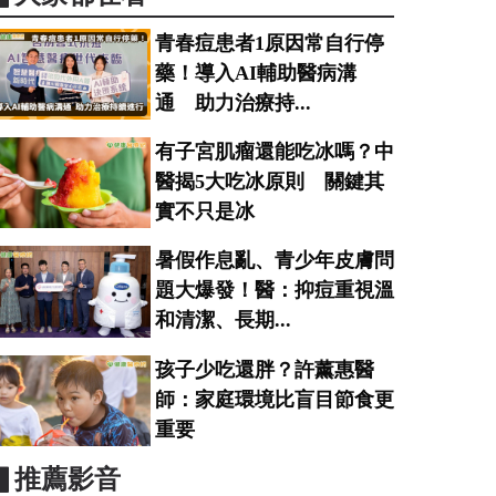
青春痘患者1原因常自行停
藥！導入AI輔助醫病溝
通 助力治療持...
有子宮肌瘤還能吃冰嗎？中
醫揭5大吃冰原則 關鍵其
實不只是冰
暑假作息亂、青少年皮膚問
題大爆發！醫：抑痘重視溫
和清潔、長期...
孩子少吃還胖？許薰惠醫
師：家庭環境比盲目節食更
重要
▋推薦影音