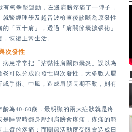
會做有氧拳擊運動，左邊肩膀疼痛了一陣子，
，就醫經理學及超音波檢查後診斷為原發性
稱的「五十肩」，透過「肩關節囊擴張術」
復，恢復正常生活。
發與次發性
，病患常常把「沾黏性肩關節囊炎」誤以為
囊炎可以分成原發性與次發性，大多數人屬
折或手術、中風，造成肩膀長期不動，則有
。
齡為40-60歲，最明顯的兩大症狀就是疼
或是睡覺時翻身壓到肩膀會疼痛，疼痛的範
有上臂的疼痛；而關節活動度受限會造成日