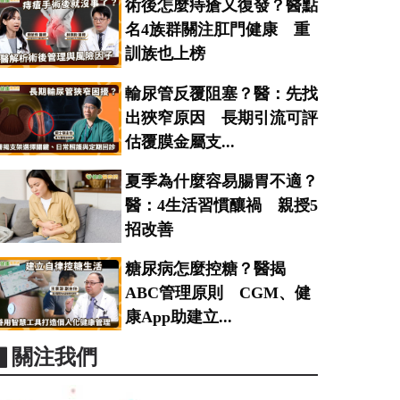
術後怎麼痔瘡又復發？醫點
名4族群關注肛門健康 重
訓族也上榜
輸尿管反覆阻塞？醫：先找
出狹窄原因 長期引流可評
估覆膜金屬支...
夏季為什麼容易腸胃不適？
醫：4生活習慣釀禍 親授5
招改善
糖尿病怎麼控糖？醫揭
ABC管理原則 CGM、健
康App助建立...
▋關注我們