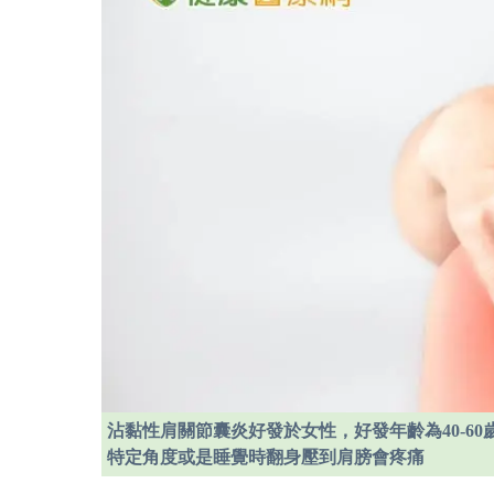
沾黏性肩關節囊炎好發於女性，好發年齡為40-6
特定角度或是睡覺時翻身壓到肩膀會疼痛