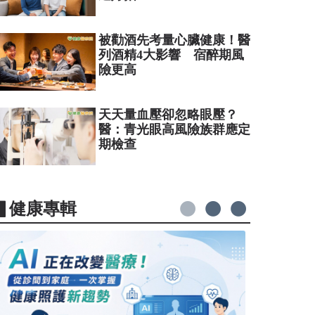
被勸酒先考量心臟健康！醫
列酒精4大影響 宿醉期風
險更高
天天量血壓卻忽略眼壓？
醫：青光眼高風險族群應定
期檢查
▋健康專輯