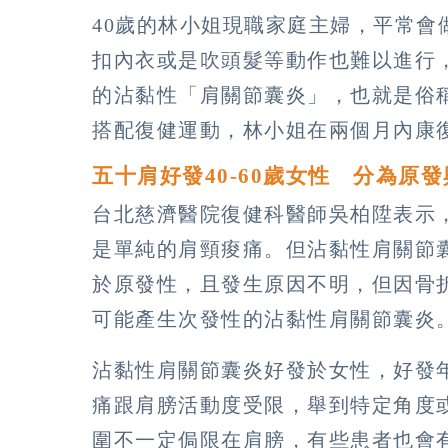
40歲的林小姐現職家庭主婦，平常
扣內衣或是吹頭髮等動作也難以進行
的沾黏性「肩關節囊炎」，也就是俗
搭配復健運動，林小姐在兩個月內康
五十肩好發40-60歲女性 分為原
台北慈濟醫院復健科醫師吳柏陞表示
是單純的肩頸痠痛。但沾黏性肩關節
於原發性，且發生原因不明，但因骨
可能產生次發性的沾黏性肩關節囊炎
沾黏性肩關節囊炎好發於女性，好發年
痛跟肩膀活動度受限，舉到特定角度
圍不一定侷限在肩膀，有些患者也會