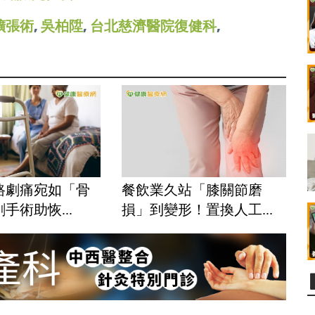
擴張術
,
吳柏陞
,
台北慈濟醫院復健科
,
路劇痛宛如「骨
餐飲業久站「膝關節磨
手術助恢...
損」到變形！置換人工...