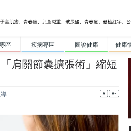
子宮肌瘤
、
青春痘
、
兒童減重
、
玻尿酸
、
青春痘
、
健檢紅字
、
公
專區
疾病專區
圖說健康
健康
 「肩關節囊擴張術」縮短
報導
+