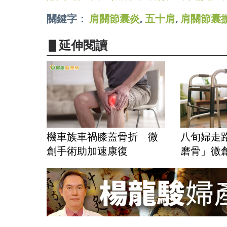
關鍵字：
肩關節囊炎
,
五十肩
,
肩關節囊
▋延伸閱讀
機車族車禍膝蓋骨折 微
八旬婦走
創手術助加速康復
磨骨」微創