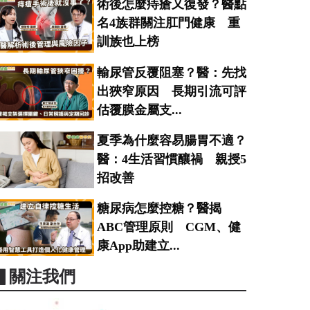
術後怎麼痔瘡又復發？醫點
名4族群關注肛門健康 重
訓族也上榜
輸尿管反覆阻塞？醫：先找
出狹窄原因 長期引流可評
估覆膜金屬支...
夏季為什麼容易腸胃不適？
醫：4生活習慣釀禍 親授5
招改善
糖尿病怎麼控糖？醫揭
ABC管理原則 CGM、健
康App助建立...
▋關注我們