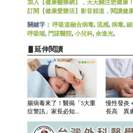
加入【健康醫療網】，天天關注您健康！LINE
訂閱【健康愛樂活】影音頻道，閱讀健
關鍵字：
呼吸道融合病毒
,
流感
,
病毒
,
細
呼吸喘
,
門諾醫院
,
小兒科
,
余進光
,
▋延伸閱讀
腸病毒來了！醫揭「5大重
慢性發炎
症警訊」家長必知...
長高 異膚