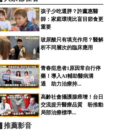
孩子少吃還胖？許薰惠醫
師：家庭環境比盲目節食更
重要
玻尿酸只有填充作用？醫解
析不同層次的臨床應用
青春痘患者1原因常自行停
藥！導入AI輔助醫病溝
通 助力治療持...
高齡社會攝護腺癌增！台日
交流提升醫療品質 盼推動
局部治療標準...
▋推薦影音