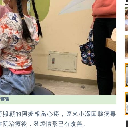
高警覺
旁照顧的阿嬤相當心疼，原來小潔因腺病毒
住院治療後，發燒情形已有改善。