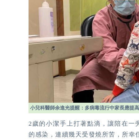
小兒科醫師余進光提醒：多病毒流行中家長應提
2歲的小潔手上打著點滴，讓陪在一
的感染，連續幾天受發燒所苦，所幸