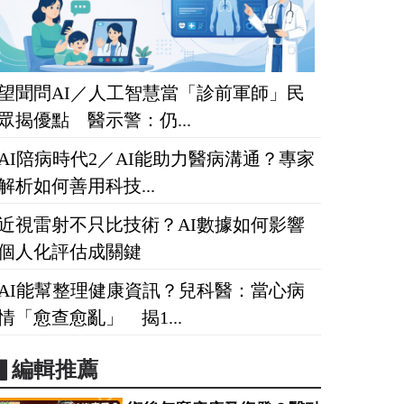
望聞問AI／人工智慧當「診前軍師」民
眾揭優點 醫示警：仍...
AI陪病時代2／AI能助力醫病溝通？專家
解析如何善用科技...
近視雷射不只比技術？AI數據如何影響
個人化評估成關鍵
AI能幫整理健康資訊？兒科醫：當心病
情「愈查愈亂」 揭1...
▋編輯推薦