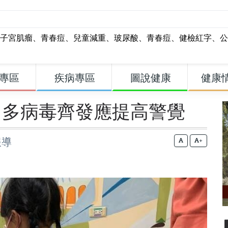
子宮肌瘤
、
青春痘
、
兒童減重
、
玻尿酸
、
青春痘
、
健檢紅字
、
公
專區
疾病專區
圖說健康
健康
 多病毒齊發應提高警覺
報導
+