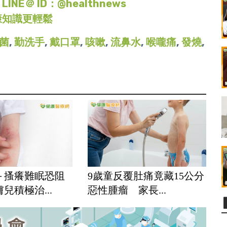
＠ ID：@healthnews
康知識更輕鬆
菌
,
勤洗手
,
戴口罩
,
咳嗽
,
流鼻水
,
喉嚨痛
,
發燒
,
＋搔癢難眠恐阻
9歲童反覆肚痛竟藏15公分
兒積極治...
惡性腫瘤 家長...