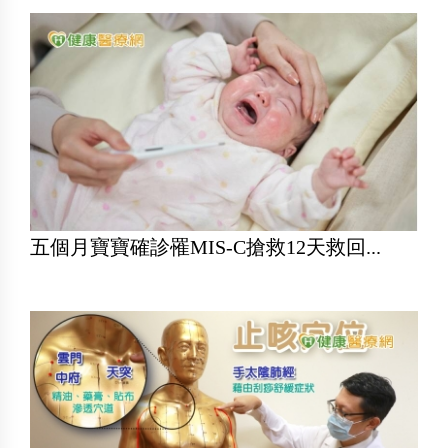
五個月寶寶確診罹MIS-C搶救12天救回...