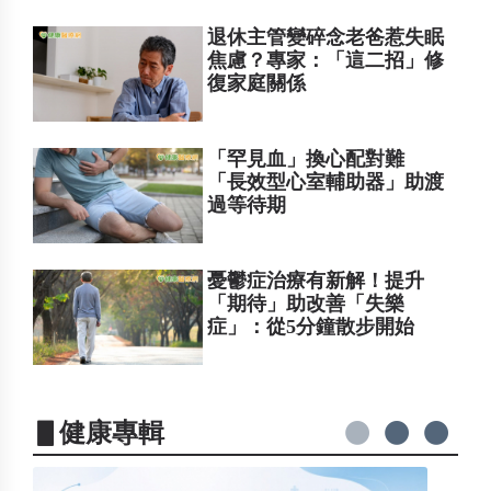
退休主管變碎念老爸惹失眠
焦慮？專家：「這二招」修
復家庭關係
「罕見血」換心配對難
「長效型心室輔助器」助渡
過等待期
憂鬱症治療有新解！提升
「期待」助改善「失樂
症」：從5分鐘散步開始
▋健康專輯