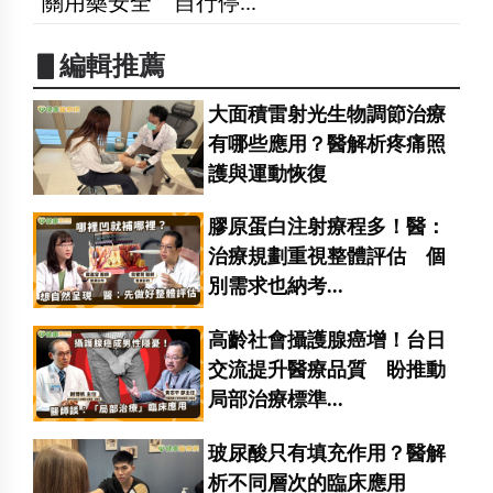
關用藥安全 自行停...
▋編輯推薦
大面積雷射光生物調節治療
有哪些應用？醫解析疼痛照
護與運動恢復
膠原蛋白注射療程多！醫：
治療規劃重視整體評估 個
別需求也納考...
高齡社會攝護腺癌增！台日
交流提升醫療品質 盼推動
局部治療標準...
玻尿酸只有填充作用？醫解
析不同層次的臨床應用