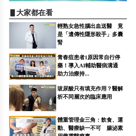
▋大家都在看
輕熟女急性腦出血送醫 竟
是「遺傳性隱形殺手」多囊
腎
青春痘患者1原因常自行停
藥！導入AI輔助醫病溝通
助力治療持...
玻尿酸只有填充作用？醫解
析不同層次的臨床應用
體重管理金三角：飲食、運
動、醫療缺一不可 腸泌素