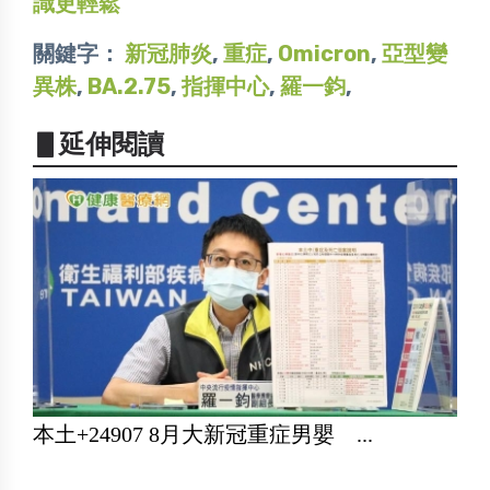
識更輕鬆
關鍵字：
新冠肺炎
,
重症
,
Omicron
,
亞型變
異株
,
BA.2.75
,
指揮中心
,
羅一鈞
,
▋延伸閱讀
本土+24907 8月大新冠重症男嬰 ...