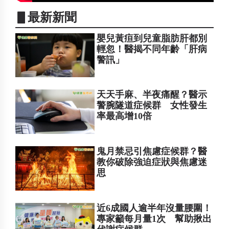
▋最新新聞
嬰兒黃疸到兒童脂肪肝都別
輕忽！醫揭不同年齡「肝病
警訊」
天天手麻、半夜痛醒？醫示
警腕隧道症候群 女性發生
率最高增10倍
鬼月禁忌引焦慮症候群？醫
教你破除強迫症狀與焦慮迷
思
近6成國人逾半年沒量腰圍！
專家籲每月量1次 幫助揪出