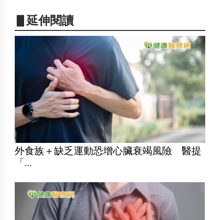
▋延伸閱讀
外食族＋缺乏運動恐增心臟衰竭風險 醫提
「...