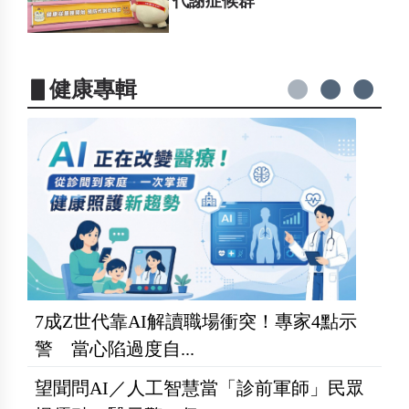
代謝症候群
▋健康專輯
7成Z世代靠AI解讀職場衝突！專家4點示
警 當心陷過度自...
望聞問AI／人工智慧當「診前軍師」民眾