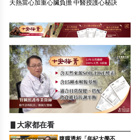
天熱當心加重心臟負擔 中醫授護心秘訣
▋大家都在看
腹膜透析「年紀大學不