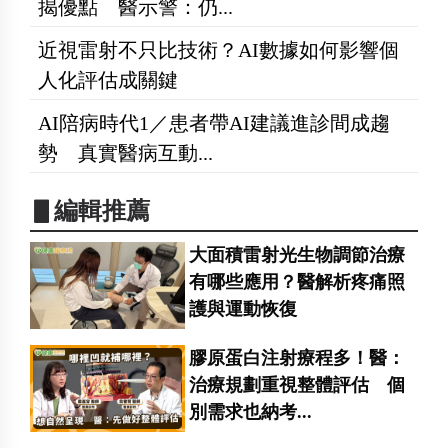
揭優點 醫示警：仍...
近視雷射不只比技術？AI數據如何影響個
人化評估成關鍵
AI陪病時代1／患者帶AI建議進診間成趨
勢 真實醫病互動...
▋編輯推薦
大面積雷射光生物調節治療
有哪些應用？醫解析疼痛照
護與運動恢復
膠原蛋白注射療程多！醫：
治療規劃重視整體評估 個
別需求也納考...