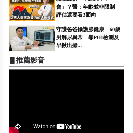
會」？醫：年齡並非限制
評估還要看3面向
守護爸爸攝護腺健康 60歲
男解尿異常 靠PHI檢測及
早揪出攝...
▋推薦影音