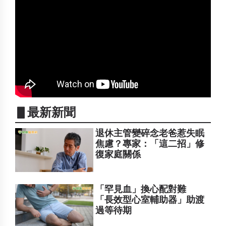
▋最新新聞
退休主管變碎念老爸惹失眠
焦慮？專家：「這二招」修
復家庭關係
「罕見血」換心配對難
「長效型心室輔助器」助渡
過等待期