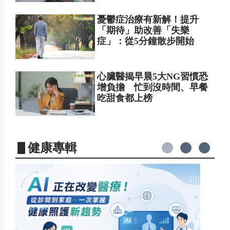
憂鬱症治療有新解！提升
「期待」助改善「失樂
症」：從5分鐘散步開始
心臟醫揭早晨5大NG習慣恐
增負擔 忙到沒時間、早餐
吃甜食都上榜
▋健康專輯