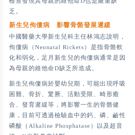
檢查發現其母親的維他命D也是嚴重缺
乏。
新生兒佝僂病 影響骨骼發展遲緩
中國醫藥大學新生兒科主任林鴻志說明，
佝僂病（Neonatal Rickets）是指骨骼軟
化和弱化，足月新生兒的佝僂病通常是因
為母親的維他命D缺乏所造成。
新生兒佝僂病於嬰幼兒期，可能出現呼吸
困難、骨折、驚厥、活動受限、畸形癒
合、發育遲緩等，將影響一生的骨骼健
康，目前可透過檢驗血中的鈣、磷、鹼性
磷酸（Alkaline Phosphatase）以及超音