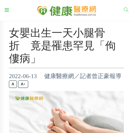
女嬰出生一天小腿骨
折 竟是罹患罕見「佝
僂病」
2022-06-13 健康醫療網／記者曾正豪報導
+