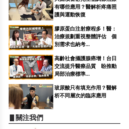
有哪些應用？醫解析疼痛照
護與運動恢復
膠原蛋白注射療程多！醫：
治療規劃重視整體評估 個
別需求也納考...
高齡社會攝護腺癌增！台日
交流提升醫療品質 盼推動
局部治療標準...
玻尿酸只有填充作用？醫解
析不同層次的臨床應用
▋關注我們