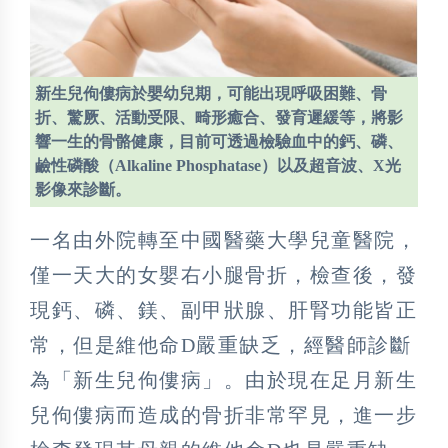
新生兒佝僂病於嬰幼兒期，可能出現呼吸困難、骨
折、驚厥、活動受限、畸形癒合、發育遲緩等，將影
響一生的骨骼健康，目前可透過檢驗血中的鈣、磷、
鹼性磷酸（Alkaline Phosphatase）以及超音波、X光
影像來診斷。
一名由外院轉至中國醫藥大學兒童醫院，
僅一天大的女嬰右小腿骨折，檢查後，發
現鈣、磷、鎂、副甲狀腺、肝腎功能皆正
常，但是維他命D嚴重缺乏，經醫師診斷
為「新生兒佝僂病」。由於現在足月新生
兒佝僂病而造成的骨折非常罕見，進一步