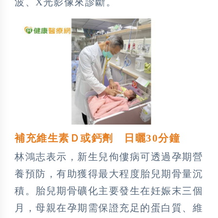
波、X光影像來診斷。
補充維生素Ｄ或鈣劑 日曬30分鐘
林鴻志表示，新生兒佝僂病可透過孕期營
養預防，有助獲得最大程度胎兒期骨量沉
積。胎兒期骨礦化主要發生在妊娠末三個
月，母親在孕期需保證充足的蛋白質、維