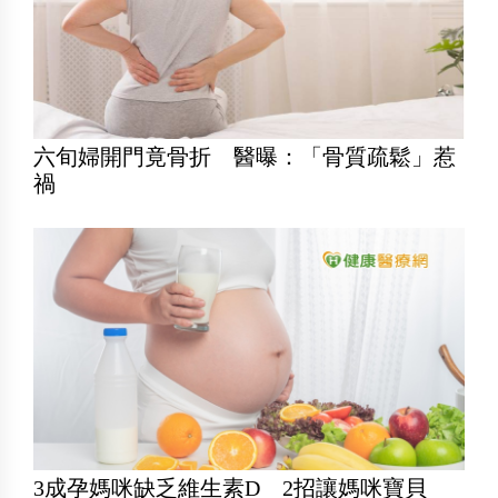
六旬婦開門竟骨折 醫曝：「骨質疏鬆」惹
禍
3成孕媽咪缺乏維生素D 2招讓媽咪寶貝