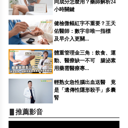
同成分怎麼用？藥師解析24
小時關鍵
健檢微幅紅字不重要？王天
佑醫師：數字非唯一指標
及早介入更關...
體重管理金三角：飲食、運
動、醫療缺一不可 腸泌素
用藥需醫療專...
輕熟女急性腦出血送醫 竟
是「遺傳性隱形殺手」多囊
腎
▋推薦影音