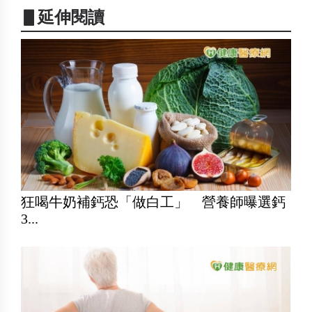
▋延伸閱讀
狂喝牛奶補鈣恐「做白工」 營養師曝選鈣
3...