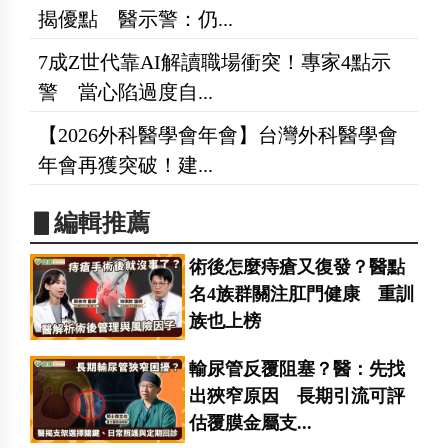
揭優點 醫示警：仍...
7成Z世代靠AI解讀職場衝突！專家4點示
警 當心陷過度自...
【2026外科醫學會年會】台灣外科醫學會
年會再獲突破！建...
▋編輯推薦
術後怎麼痔瘡又復發？醫點
名4族群關注肛門健康 重訓
族也上榜
輸尿管反覆阻塞？醫：先找
出狹窄原因 長期引流可評
估覆膜金屬支...