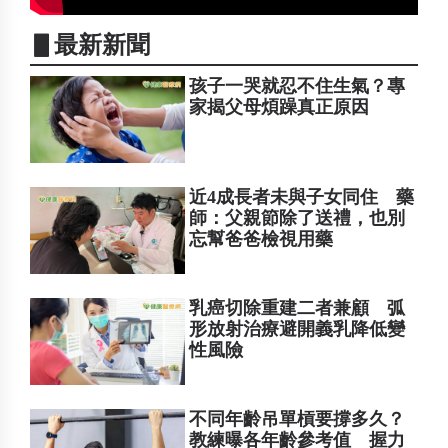
▋最新新聞
孩子一哭就忍不住生氣？專
家揭父母煩躁真正原因
近4成長者未與子女同住 藥
師：父親節除了送禮，也別
忘幫爸爸檢視用藥
乳癌切除重建二者兼顧 弧
形放射治療避開義乳降低變
性風險
不同年齡吊單槓要撐多久？
教練曝各年齡參考值 握力