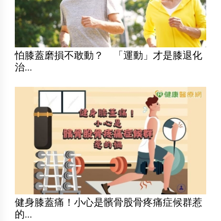
怕膝蓋磨損不敢動？ 「運動」才是膝退化
治...
健身膝蓋痛！小心是髕骨股骨疼痛症候群惹
的...