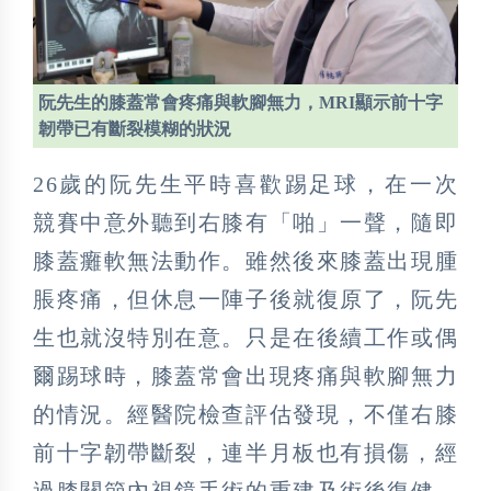
阮先生的膝蓋常會疼痛與軟腳無力，MRI顯示前十字
韌帶已有斷裂模糊的狀況
26歲的阮先生平時喜歡踢足球，在一次
競賽中意外聽到右膝有「啪」一聲，隨即
膝蓋癱軟無法動作。雖然後來膝蓋出現腫
脹疼痛，但休息一陣子後就復原了，阮先
生也就沒特別在意。只是在後續工作或偶
爾踢球時，膝蓋常會出現疼痛與軟腳無力
的情況。經醫院檢查評估發現，不僅右膝
前十字韌帶斷裂，連半月板也有損傷，經
過膝關節內視鏡手術的重建及術後復健，