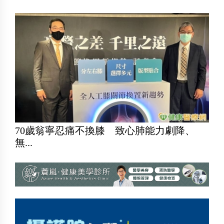
70歲翁寧忍痛不換膝 致心肺能力劇降、
無...