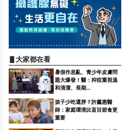
▋大家都在看
暑假作息亂、青少年皮膚問
題大爆發！醫：抑痘重視溫
和清潔、長期...
孩子少吃還胖？許薰惠醫
師：家庭環境比盲目節食更
重要