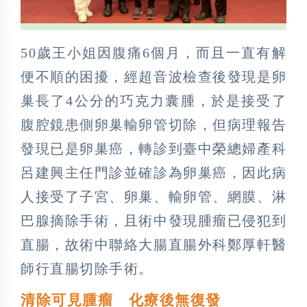
50歲王小姐因腹痛6個月，而且一直有解
便不順的困擾，經超音波檢查後發現是卵
巢長了4公分的巧克力囊腫，於是接受了
腹腔鏡患側卵巢輸卵管切除，但病理報告
發現已是卵巢癌，轉診到臺中榮總婦產科
呂建興主任門診並確診為卵巢癌，因此病
人接受了子宮、卵巢、輸卵管、網膜、淋
巴腺摘除手術，且術中發現腫瘤已侵犯到
直腸，故術中聯絡大腸直腸外科鄭厚軒醫
師行直腸切除手術。
清除可見腫瘤 化療後無復發