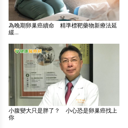
為晚期卵巢癌續命 精準標靶藥物新療法延
緩...
小腹變大只是胖了？ 小心恐是卵巢癌找上
你