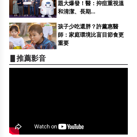
題大爆發！醫：抑痘重視溫
和清潔、長期...
孩子少吃還胖？許薰惠醫
師：家庭環境比盲目節食更
重要
▋推薦影音