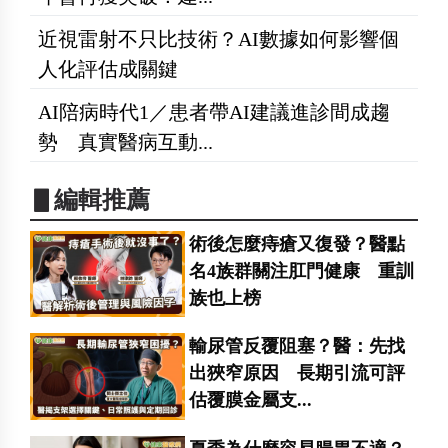
近視雷射不只比技術？AI數據如何影響個
人化評估成關鍵
AI陪病時代1／患者帶AI建議進診間成趨
勢 真實醫病互動...
▋編輯推薦
術後怎麼痔瘡又復發？醫點
名4族群關注肛門健康 重訓
族也上榜
輸尿管反覆阻塞？醫：先找
出狹窄原因 長期引流可評
估覆膜金屬支...