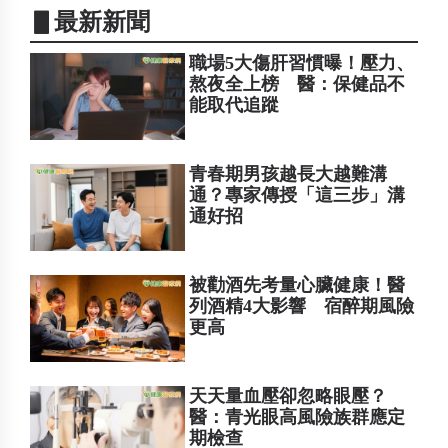
▋最新新聞
職場5大傷肝習慣曝！壓力、
熬夜全上榜 醫：保健品不
能取代追蹤
青春期男孩越長大越難溝
通？專家傳授「這三步」溝
通好招
被勸酒先考量心臟健康！醫
列酒精4大影響 宿醉期風險
更高
天天量血壓卻忽略眼壓？
醫：青光眼高風險族群應定
期檢查