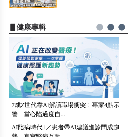
▋健康專輯
7成Z世代靠AI解讀職場衝突！專家4點示
警 當心陷過度自...
AI陪病時代1／患者帶AI建議進診間成趨
勢 真實醫病互動...