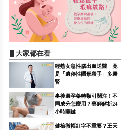
▋大家都在看
輕熟女急性腦出血送醫 竟
是「遺傳性隱形殺手」多囊
腎
事後避孕藥轉類引關注！不
同成分怎麼用？藥師解析24
小時關鍵
健檢微幅紅字不重要？王天