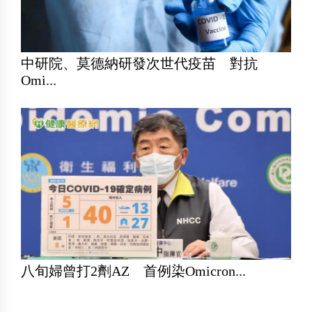
中研院、莫德納研發次世代疫苗 對抗
Omi...
八旬婦曾打2劑AZ 首例染Omicron...