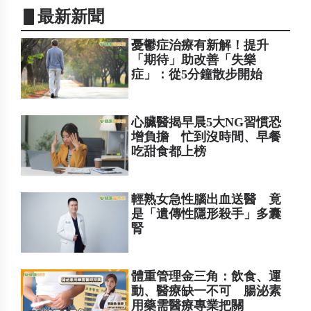
▋最新新聞
憂鬱症治療有新解！提升
「期待」助改善「失樂
症」：從5分鐘散步開始
心臟醫揭早晨5大NG習慣恐
增負擔 忙到沒時間、早餐
吃甜食都上榜
輕熟女急性腦出血送醫 竟
是「遺傳性隱形殺手」多囊
腎
體重管理金三角：飲食、運
動、醫療缺一不可 腸泌素
用藥需醫療專業把關