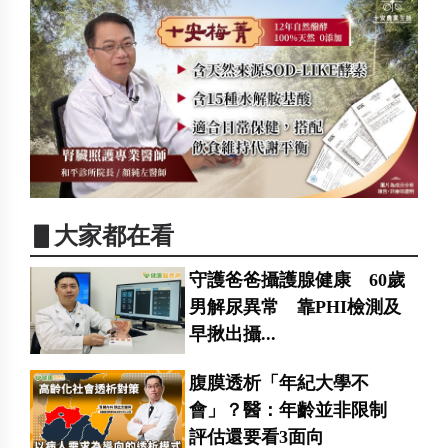
▋大家都在看
守護爸爸攝護腺健康 60歲
男解尿異常 靠PHI檢測及
早揪出攝...
腹膜透析「年紀大學不
會」？醫：年齡並非限制
評估還要看3面向