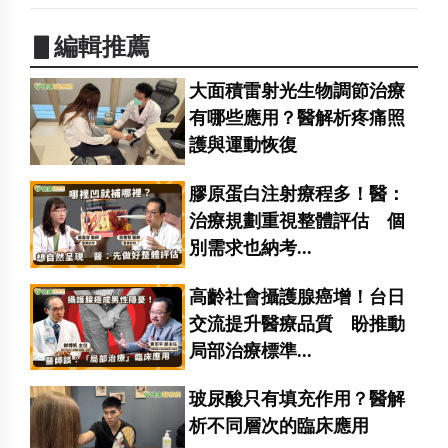
▋編輯推薦
大面積雷射光生物調節治療
有哪些應用？醫解析疼痛照
護與運動恢復
膠原蛋白注射療程多！醫：
治療規劃重視整體評估 個
別需求也納考...
高齡社會攝護腺癌增！台日
交流提升醫療品質 盼推動
局部治療標準...
玻尿酸只有填充作用？醫解
析不同層次的臨床應用