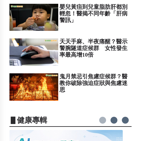
嬰兒黃疸到兒童脂肪肝都別
輕忽！醫揭不同年齡「肝病
警訊」
天天手麻、半夜痛醒？醫示
警腕隧道症候群 女性發生
率最高增10倍
鬼月禁忌引焦慮症候群？醫
教你破除強迫症狀與焦慮迷
思
▋健康專輯