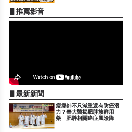
▋推薦影音
▋最新新聞
瘦瘦針不只減重還有防癌潛
力？臺大醫揭肥胖族群用
藥 肥胖相關癌症風險降