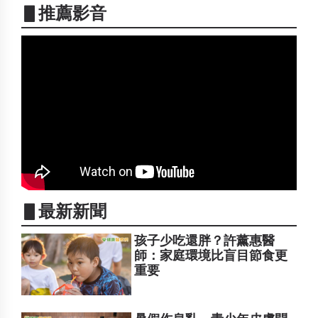
▋推薦影音
▋最新新聞
孩子少吃還胖？許薰惠醫
師：家庭環境比盲目節食更
重要