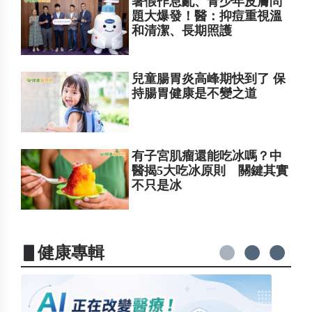
暑假作息亂、青少年皮膚問
題大爆發！醫：抑痘重視溫
和清潔、長期照護
兒童腸胃炎高峰期快到了 保
持腸胃健康是不變之道
有子宮肌瘤還能吃冰嗎？中
醫揭5大吃冰原則 關鍵其實
不只是冰
▋健康專輯