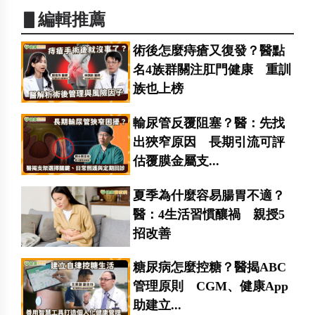
▋編輯推薦
術後怎麼痔瘡又復發？醫點
名4族群關注肛門健康 重訓
族也上榜
輸尿管反覆阻塞？醫：先找
出狹窄原因 長期引流可評
估覆膜金屬支...
夏季為什麼容易腸胃不適？
醫：4生活習慣釀禍 親授5
招改善
糖尿病怎麼控糖？醫揭ABC
管理原則 CGM、健康App
助建立...