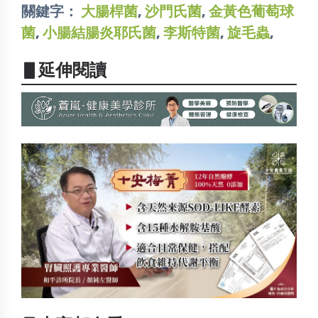
關鍵字：
大腸桿菌
,
沙門氏菌
,
金黃色葡萄球
菌
,
小腸結腸炎耶氏菌
,
李斯特菌
,
旋毛蟲
,
▋延伸閱讀