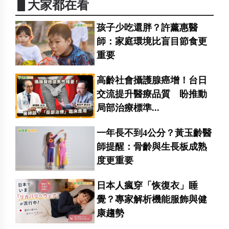
▋大家都在看
孩子少吃還胖？許薰惠醫
師：家庭環境比盲目節食更
重要
高齡社會攝護腺癌增！台日
交流提升醫療品質 盼推動
局部治療標準...
一年長不到4公分？黃玉齡醫
師提醒：骨齡與生長板成熟
度更重要
日本人瘋穿「恢復衣」睡
覺？專家解析機能服飾與健
康趨勢