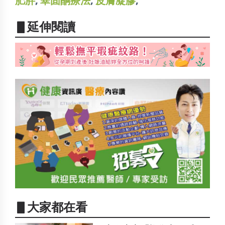
肥胖
,
睪固酮療法
,
皮膚凝膠
,
▋延伸閱讀
▋大家都在看