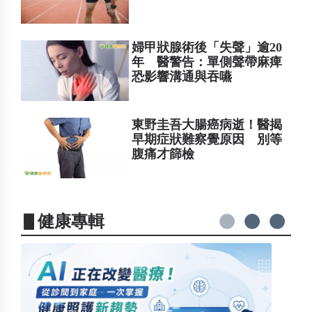
婦甲狀腺術後「失聲」逾20
年 醫警告：單側聲帶麻痺
恐影響溝通與吞嚥
東野圭吾大腸癌病逝！醫揭
早期症狀難察覺原因 別等
腹痛才篩檢
▋健康專輯