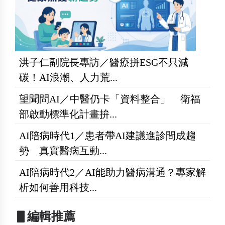
洪子仁副院長專訪／醫療拼ESG不只減
碳！AI浪潮、人力荒...
望聞問AI／中醫仍卡「資料整合」 衛福
部啟動標準化計畫拚...
AI陪病時代1／患者帶AI建議進診間成趨
勢 真實醫病互動...
AI陪病時代2／AI能助力醫病溝通？專家解
析如何善用科技...
▋編輯推薦