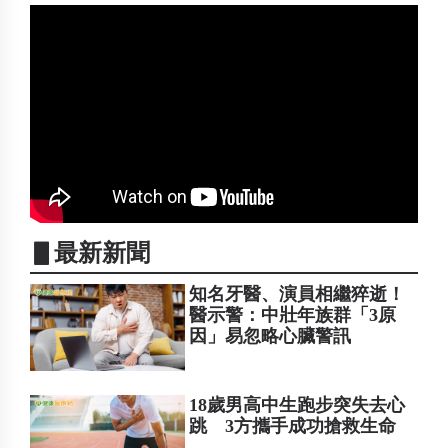
▋最新新聞
知名牙醫、演員相繼猝逝！
醫示警：中壯年族群「3原
因」易忽略心臟警訊
18歲男高中生跑步突失去心
跳 3方攜手成功搶救生命