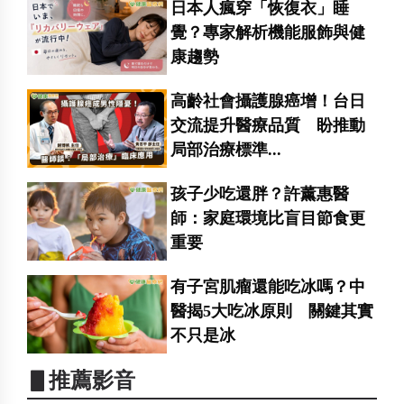
日本人瘋穿「恢復衣」睡
覺？專家解析機能服飾與健
康趨勢
高齡社會攝護腺癌增！台日
交流提升醫療品質 盼推動
局部治療標準...
孩子少吃還胖？許薰惠醫
師：家庭環境比盲目節食更
重要
有子宮肌瘤還能吃冰嗎？中
醫揭5大吃冰原則 關鍵其實
不只是冰
▋推薦影音