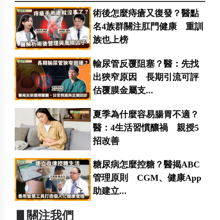
術後怎麼痔瘡又復發？醫點
名4族群關注肛門健康 重訓
族也上榜
輸尿管反覆阻塞？醫：先找
出狹窄原因 長期引流可評
估覆膜金屬支...
夏季為什麼容易腸胃不適？
醫：4生活習慣釀禍 親授5
招改善
糖尿病怎麼控糖？醫揭ABC
管理原則 CGM、健康App
助建立...
▋關注我們