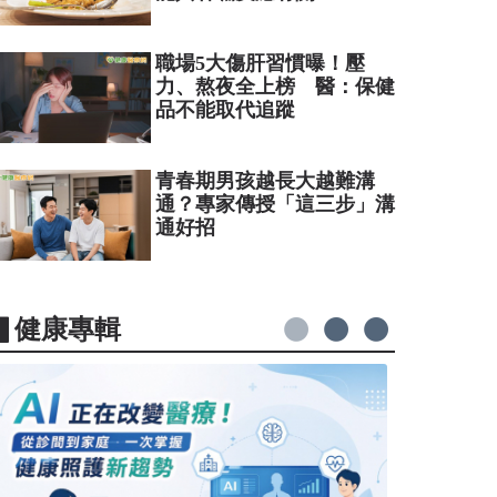
職場5大傷肝習慣曝！壓
力、熬夜全上榜 醫：保健
品不能取代追蹤
青春期男孩越長大越難溝
通？專家傳授「這三步」溝
通好招
▋健康專輯