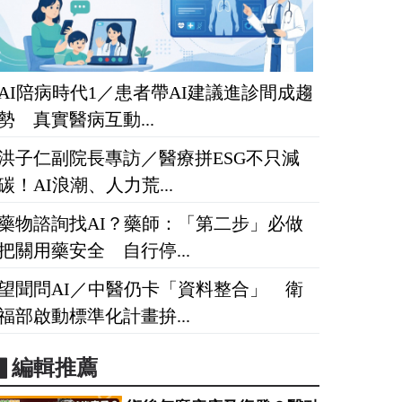
AI陪病時代1／患者帶AI建議進診間成趨
勢 真實醫病互動...
洪子仁副院長專訪／醫療拼ESG不只減
碳！AI浪潮、人力荒...
藥物諮詢找AI？藥師：「第二步」必做
把關用藥安全 自行停...
望聞問AI／中醫仍卡「資料整合」 衛
福部啟動標準化計畫拚...
▋編輯推薦