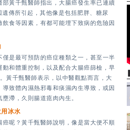
醫部黃千甄醫師指出，大腸癌發生率已連續
因遺傳所引起，其他像是包括肥胖、糖尿
緻飲食等因素，有都可能埋下致病的危險因
肉
不僅是最可預防的癌症種類之一，甚至一半
運動和體重控制，以及配合大腸癌篩檢，早
成。黃千甄醫師表示，以中醫觀點而言，大
，導致體內濕熱邪毒和痰濕內生導致，或因
氣壅滯，久則腸道瘜肉內生。
飲用冰水
腸癌呢？黃千甄醫師說明，像是當大便不順