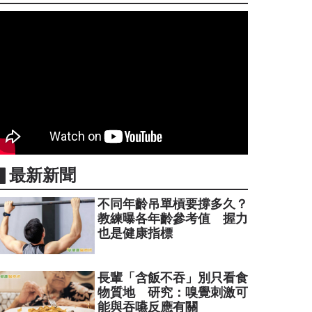
▋最新新聞
不同年齡吊單槓要撐多久？
教練曝各年齡參考值 握力
也是健康指標
長輩「含飯不吞」別只看食
物質地 研究：嗅覺刺激可
能與吞嚥反應有關