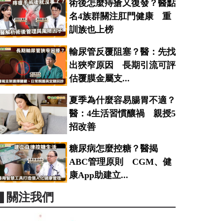
術後怎麼痔瘡又復發？醫點
名4族群關注肛門健康 重
訓族也上榜
輸尿管反覆阻塞？醫：先找
出狹窄原因 長期引流可評
估覆膜金屬支...
夏季為什麼容易腸胃不適？
醫：4生活習慣釀禍 親授5
招改善
糖尿病怎麼控糖？醫揭
ABC管理原則 CGM、健
康App助建立...
▋關注我們