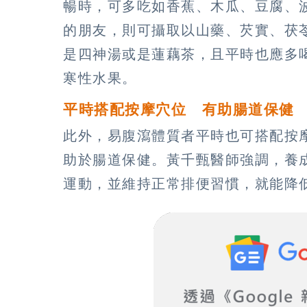
暢時，可多吃如香蕉、木瓜、豆腐、
的朋友，則可攝取以山藥、芡實、茯
是四神湯或是蓮藕茶，且平時也應多
寒性水果。
平時搭配按摩穴位 有助腸道保健
此外，易腹瀉體質者平時也可搭配按
助於腸道保健。黃千甄醫師強調，養
運動，並維持正常排便習慣，就能降