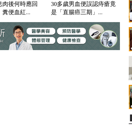
息肉後何時應回
30多歲男血便誤認痔瘡竟
糞便血紅...
是「直腸癌三期」...