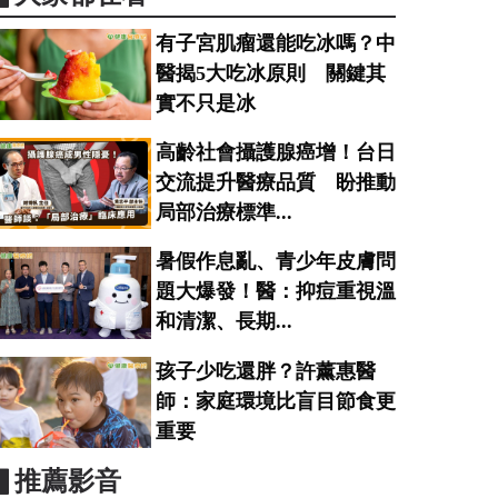
有子宮肌瘤還能吃冰嗎？中
醫揭5大吃冰原則 關鍵其
實不只是冰
高齡社會攝護腺癌增！台日
交流提升醫療品質 盼推動
局部治療標準...
暑假作息亂、青少年皮膚問
題大爆發！醫：抑痘重視溫
和清潔、長期...
孩子少吃還胖？許薰惠醫
師：家庭環境比盲目節食更
重要
▋推薦影音