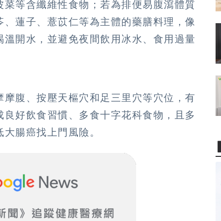
波菜等含纖維性食物；若為排便易腹瀉體質
苓、蓮子、薏苡仁等為主體的藥膳料理，像
喝溫開水，並避免夜間飲用冰水、食用過量
摩摩腹、按壓天樞穴和足三里穴等穴位，有
成良好飲食習慣、多食十字花科食物，且多
低大腸癌找上門風險。