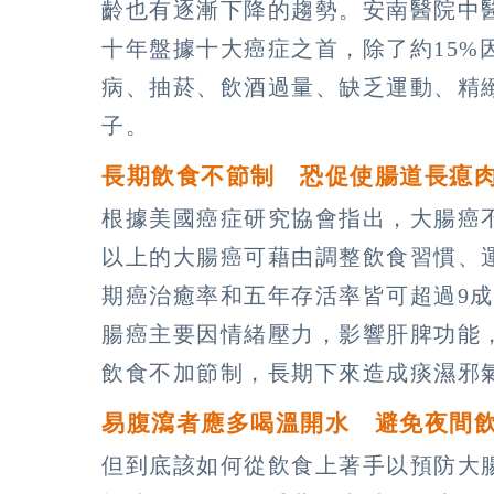
齡也有逐漸下降的趨勢。安南醫院中
十年盤據十大癌症之首，除了約15%
病、抽菸、飲酒過量、缺乏運動、精
子。
長期飲食不節制 恐促使腸道長瘜
根據美國癌症研究協會指出，大腸癌
以上的大腸癌可藉由調整飲食習慣、
期癌治癒率和五年存活率皆可超過9
腸癌主要因情緒壓力，影響肝脾功能
飲食不加節制，長期下來造成痰濕邪
易腹瀉者應多喝溫開水 避免夜間
但到底該如何從飲食上著手以預防大