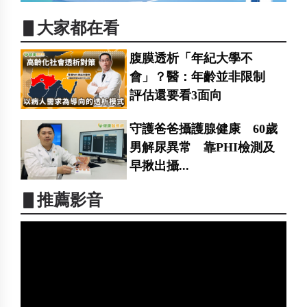
▋大家都在看
腹膜透析「年紀大學不
會」？醫：年齡並非限制
評估還要看3面向
守護爸爸攝護腺健康 60歲
男解尿異常 靠PHI檢測及
早揪出攝...
▋推薦影音