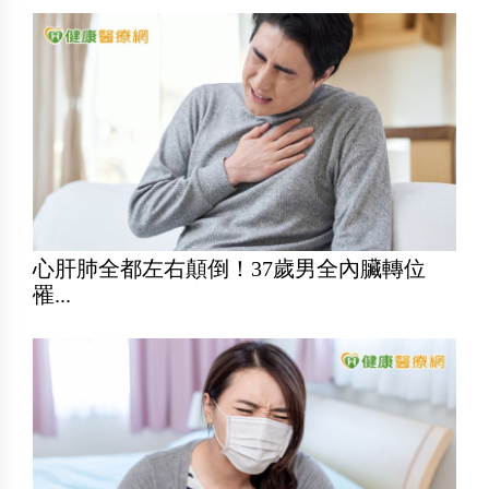
心肝肺全都左右顛倒！37歲男全內臟轉位
罹...