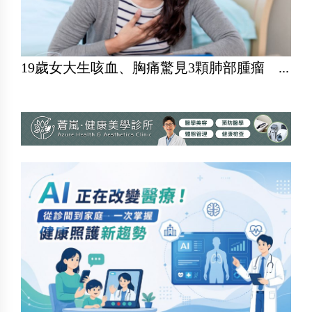
19歲女大生咳血、胸痛驚見3顆肺部腫瘤 ...