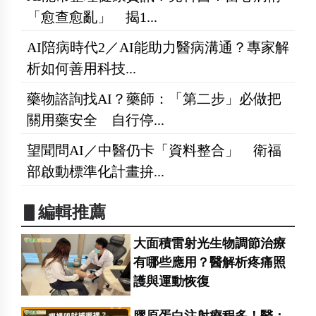
「愈查愈亂」 揭1...
AI陪病時代2／AI能助力醫病溝通？專家解
析如何善用科技...
藥物諮詢找AI？藥師：「第二步」必做把
關用藥安全 自行停...
望聞問AI／中醫仍卡「資料整合」 衛福
部啟動標準化計畫拚...
▋編輯推薦
大面積雷射光生物調節治療
有哪些應用？醫解析疼痛照
護與運動恢復
膠原蛋白注射療程多！醫：