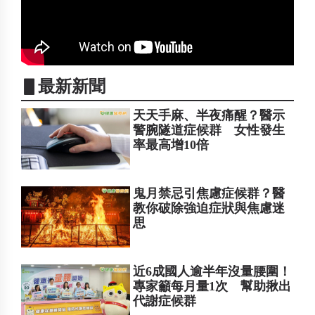
▋最新新聞
天天手麻、半夜痛醒？醫示
警腕隧道症候群 女性發生
率最高增10倍
鬼月禁忌引焦慮症候群？醫
教你破除強迫症狀與焦慮迷
思
近6成國人逾半年沒量腰圍！
專家籲每月量1次 幫助揪出
代謝症候群