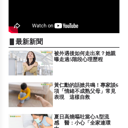
▋最新新聞
被外遇後如何走出來？她親
曝走過5階段心理歷程
黃仁勳的話掀共鳴！專家談6
項「情緒不成熟父母」常見
表現 這樣自救
夏日高燒嘔吐當心A型流
感 醫：小心「全家連環