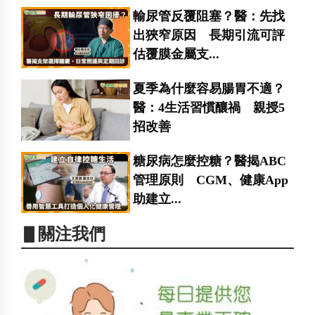
輸尿管反覆阻塞？醫：先找
出狹窄原因 長期引流可評
估覆膜金屬支...
夏季為什麼容易腸胃不適？
醫：4生活習慣釀禍 親授5
招改善
糖尿病怎麼控糖？醫揭ABC
管理原則 CGM、健康App
助建立...
▋關注我們