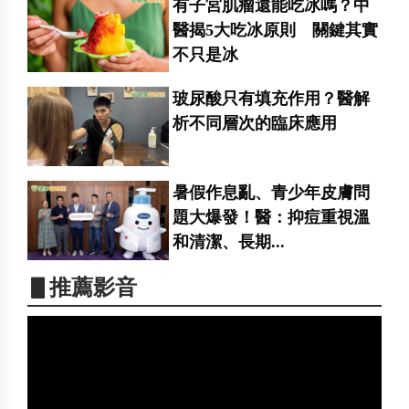
有子宮肌瘤還能吃冰嗎？中
醫揭5大吃冰原則 關鍵其實
不只是冰
玻尿酸只有填充作用？醫解
析不同層次的臨床應用
暑假作息亂、青少年皮膚問
題大爆發！醫：抑痘重視溫
和清潔、長期...
▋推薦影音