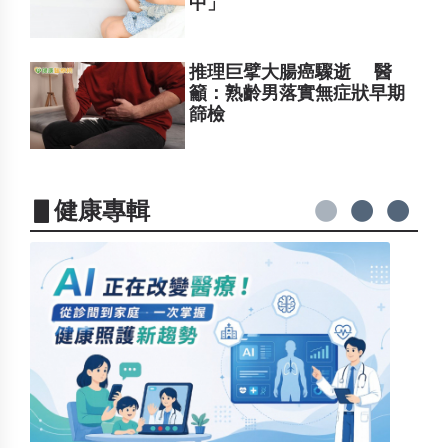
中」
推理巨擘大腸癌驟逝 醫
籲：熟齡男落實無症狀早期
篩檢
▋健康專輯