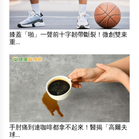
膝蓋「啪」一聲前十字韌帶斷裂！微創雙束
重...
手肘痛到連咖啡都拿不起來！醫揭「高爾夫
球...