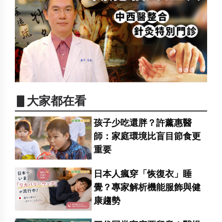
▋大家都在看
孩子少吃還胖？許薰惠醫
師：家庭環境比盲目節食更
重要
日本人瘋穿「恢復衣」睡
覺？專家解析機能服飾與健
康趨勢