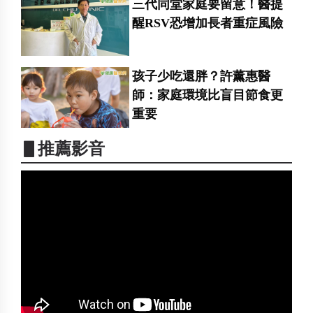
三代同堂家庭要留意！醫提
醒RSV恐增加長者重症風險
孩子少吃還胖？許薰惠醫
師：家庭環境比盲目節食更
重要
▋推薦影音