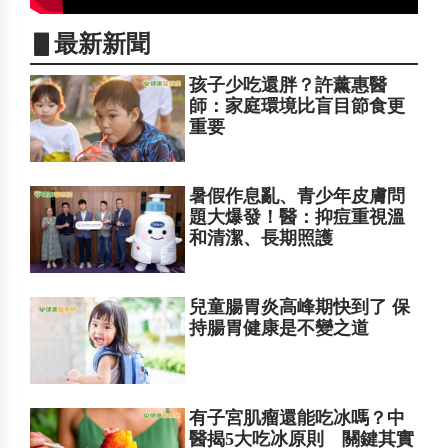
▋最新新聞
孩子少吃還胖？許薰惠醫
師：家庭環境比盲目節食更
重要
暑假作息亂、青少年皮膚問
題大爆發！醫：抑痘重視溫
和清潔、長期照護
兒童腸胃炎高峰期快到了 保
持腸胃健康是不變之道
有子宮肌瘤還能吃冰嗎？中
醫揭5大吃冰原則 關鍵其實