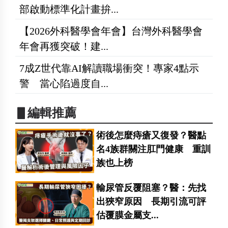
部啟動標準化計畫拚...
【2026外科醫學會年會】台灣外科醫學會
年會再獲突破！建...
7成Z世代靠AI解讀職場衝突！專家4點示
警 當心陷過度自...
▋編輯推薦
術後怎麼痔瘡又復發？醫點
名4族群關注肛門健康 重訓
族也上榜
輸尿管反覆阻塞？醫：先找
出狹窄原因 長期引流可評
估覆膜金屬支...