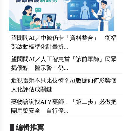
望聞問AI／中醫仍卡「資料整合」 衛福
部啟動標準化計畫拚...
望聞問AI／人工智慧當「診前軍師」民眾
揭優點 醫示警：仍...
近視雷射不只比技術？AI數據如何影響個
人化評估成關鍵
藥物諮詢找AI？藥師：「第二步」必做把
關用藥安全 自行停...
▋編輯推薦