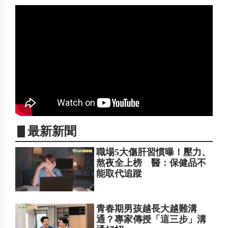
▋最新新聞
職場5大傷肝習慣曝！壓力、
熬夜全上榜 醫：保健品不
能取代追蹤
青春期男孩越長大越難溝
通？專家傳授「這三步」溝