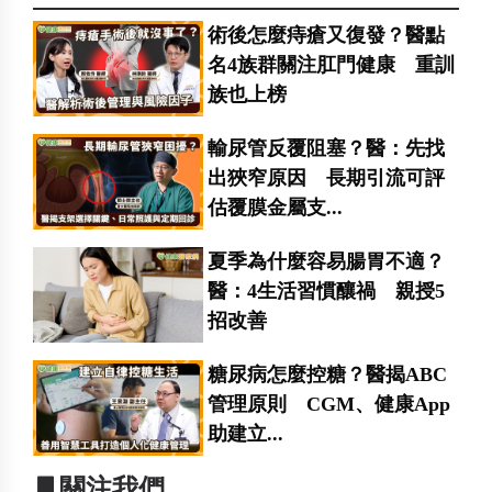
術後怎麼痔瘡又復發？醫點
名4族群關注肛門健康 重訓
族也上榜
輸尿管反覆阻塞？醫：先找
出狹窄原因 長期引流可評
估覆膜金屬支...
夏季為什麼容易腸胃不適？
醫：4生活習慣釀禍 親授5
招改善
糖尿病怎麼控糖？醫揭ABC
管理原則 CGM、健康App
助建立...
▋關注我們