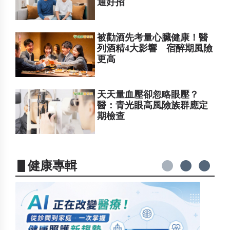
通好招
被勸酒先考量心臟健康！醫
列酒精4大影響 宿醉期風險
更高
天天量血壓卻忽略眼壓？
醫：青光眼高風險族群應定
期檢查
▋健康專輯