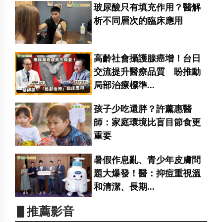
玻尿酸只有填充作用？醫解
析不同層次的臨床應用
高齡社會攝護腺癌增！台日
交流提升醫療品質 盼推動
局部治療標準...
孩子少吃還胖？許薰惠醫
師：家庭環境比盲目節食更
重要
暑假作息亂、青少年皮膚問
題大爆發！醫：抑痘重視溫
和清潔、長期...
▋推薦影音