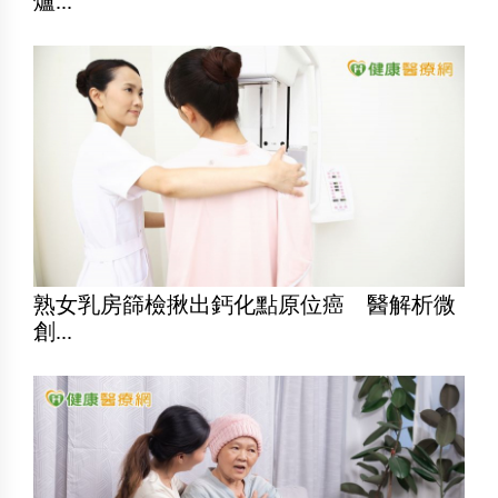
爐...
熟女乳房篩檢揪出鈣化點原位癌 醫解析微
創...