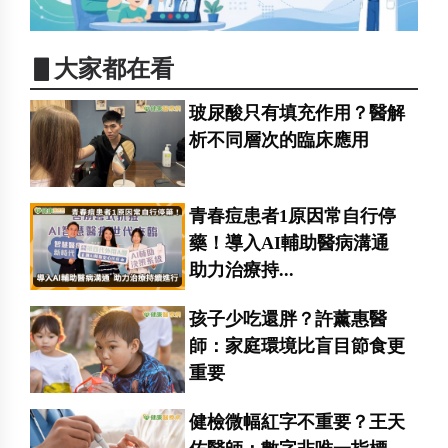
▋大家都在看
玻尿酸只有填充作用？醫解
析不同層次的臨床應用
青春痘患者1原因常自行停
藥！導入AI輔助醫病溝通
助力治療持...
孩子少吃還胖？許薰惠醫
師：家庭環境比盲目節食更
重要
健檢微幅紅字不重要？王天