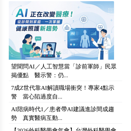
望聞問AI／人工智慧當「診前軍師」民眾
揭優點 醫示警：仍...
7成Z世代靠AI解讀職場衝突！專家4點示
警 當心陷過度自...
AI陪病時代1／患者帶AI建議進診間成趨
勢 真實醫病互動...
【2026外科醫學會年會】台灣外科醫學會