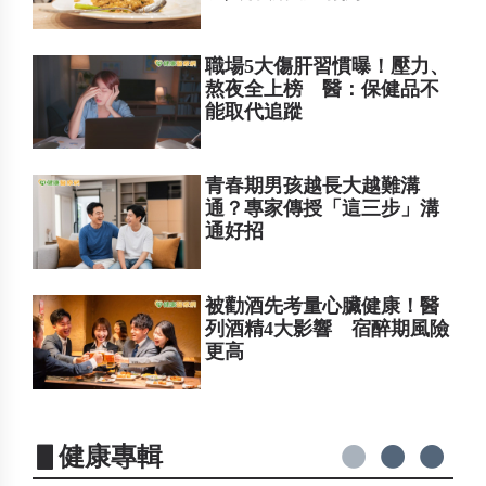
職場5大傷肝習慣曝！壓力、
熬夜全上榜 醫：保健品不
能取代追蹤
青春期男孩越長大越難溝
通？專家傳授「這三步」溝
通好招
被勸酒先考量心臟健康！醫
列酒精4大影響 宿醉期風險
更高
▋健康專輯