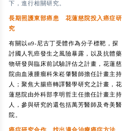
下，進行相關研究。
長期照護東部癌患 花蓮慈院投入癌症研
究
有關以α9-
尼古丁受體作為分子標靶，探
討國人乳癌發生之風險暴露，以及抗體藥
物研
發與臨床前試驗評估之計畫，
花蓮慈
院由血液腫瘤科朱崧肇醫師擔任計畫主持
人；
聚焦大腸癌轉譯醫學研究之計畫，
花
蓮慈院由外科部李明哲主任擔任計畫主持
人，
參與研究的還包括萬芳醫師及奇美醫
院。
癌症研究合作 找出適合治療癌症方法