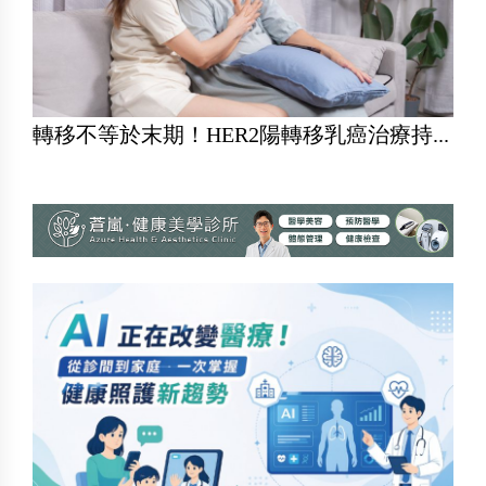
轉移不等於末期！HER2陽轉移乳癌治療持...