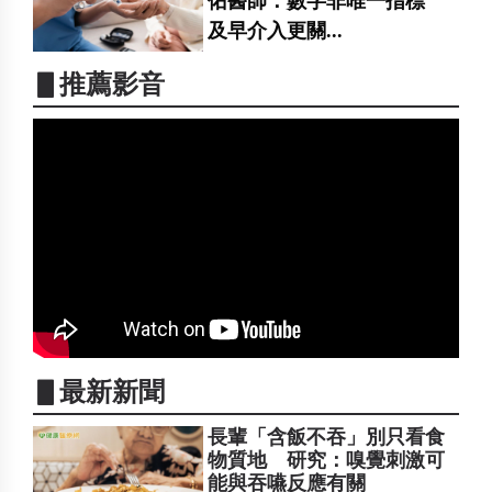
佑醫師：數字非唯一指標
及早介入更關...
▋推薦影音
▋最新新聞
長輩「含飯不吞」別只看食
物質地 研究：嗅覺刺激可
能與吞嚥反應有關