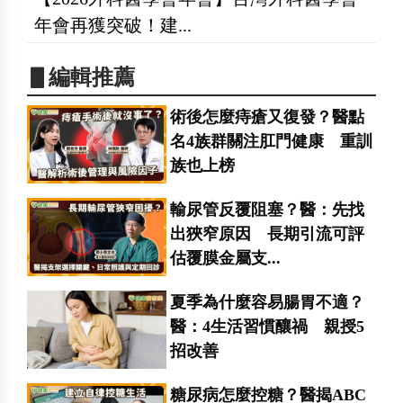
年會再獲突破！建...
▋編輯推薦
術後怎麼痔瘡又復發？醫點
名4族群關注肛門健康 重訓
族也上榜
輸尿管反覆阻塞？醫：先找
出狹窄原因 長期引流可評
估覆膜金屬支...
夏季為什麼容易腸胃不適？
醫：4生活習慣釀禍 親授5
招改善
糖尿病怎麼控糖？醫揭ABC