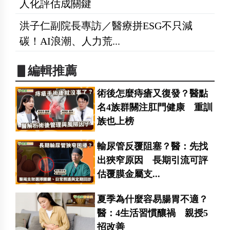
人化評估成關鍵
洪子仁副院長專訪／醫療拼ESG不只減
碳！AI浪潮、人力荒...
▋編輯推薦
術後怎麼痔瘡又復發？醫點
名4族群關注肛門健康 重訓
族也上榜
輸尿管反覆阻塞？醫：先找
出狹窄原因 長期引流可評
估覆膜金屬支...
夏季為什麼容易腸胃不適？
醫：4生活習慣釀禍 親授5
招改善