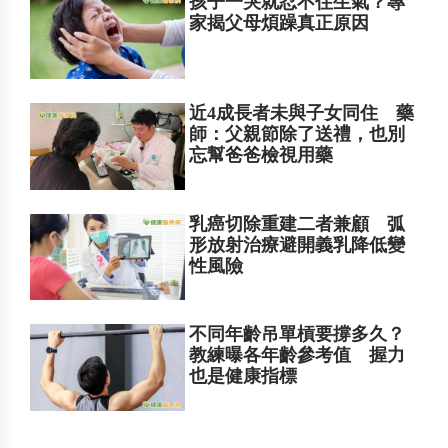
孩子一哭就忍不住生氣？專
家揭父母煩躁真正原因
近4成長者未與子女同住 藥
師：父親節除了送禮，也別
忘幫爸爸檢視用藥
乳癌切除重建二者兼顧 弧
形放射治療避開義乳降低變
性風險
不同年齡吊單槓要撐多久？
教練曝各年齡參考值 握力
也是健康指標