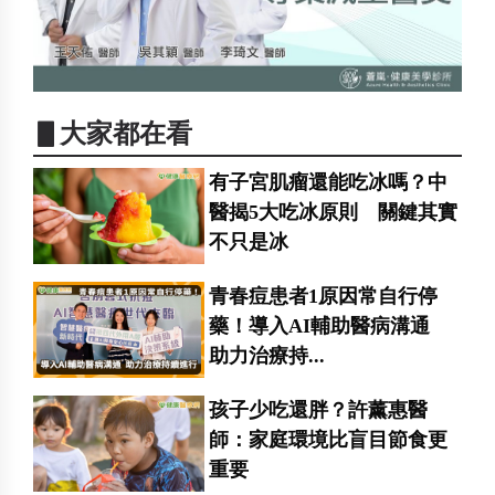
▋大家都在看
有子宮肌瘤還能吃冰嗎？中
醫揭5大吃冰原則 關鍵其實
不只是冰
青春痘患者1原因常自行停
藥！導入AI輔助醫病溝通
助力治療持...
孩子少吃還胖？許薰惠醫
師：家庭環境比盲目節食更
重要