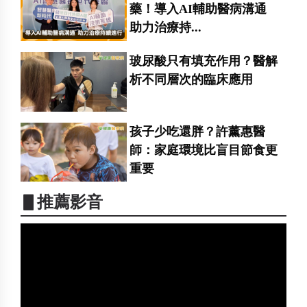
藥！導入AI輔助醫病溝通
助力治療持...
玻尿酸只有填充作用？醫解
析不同層次的臨床應用
孩子少吃還胖？許薰惠醫
師：家庭環境比盲目節食更
重要
▋推薦影音