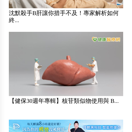
沈默殺手B肝讓你措手不及！專家解析如何
終...
【健保30週年專輯】核苷類似物使用與 B...