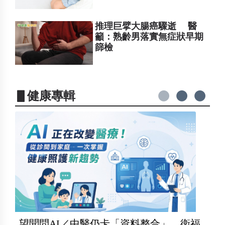
推理巨擘大腸癌驟逝 醫
籲：熟齡男落實無症狀早期
篩檢
▋健康專輯
望聞問AI／中醫仍卡「資料整合」 衛福