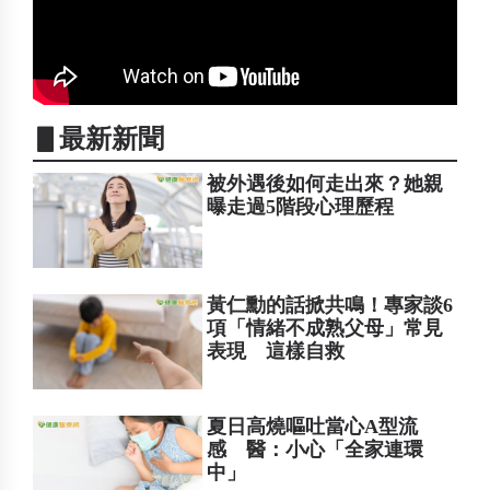
▋最新新聞
被外遇後如何走出來？她親
曝走過5階段心理歷程
黃仁勳的話掀共鳴！專家談6
項「情緒不成熟父母」常見
表現 這樣自救
夏日高燒嘔吐當心A型流
感 醫：小心「全家連環
中」