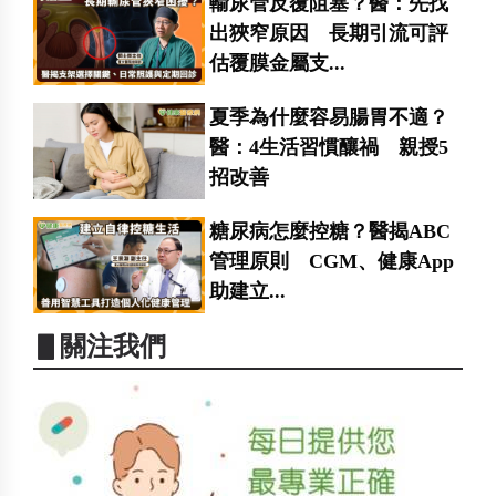
輸尿管反覆阻塞？醫：先找
出狹窄原因 長期引流可評
估覆膜金屬支...
夏季為什麼容易腸胃不適？
醫：4生活習慣釀禍 親授5
招改善
糖尿病怎麼控糖？醫揭ABC
管理原則 CGM、健康App
助建立...
▋關注我們