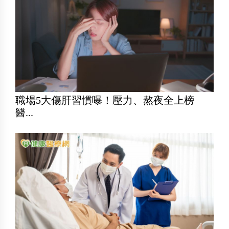
職場5大傷肝習慣曝！壓力、熬夜全上榜
醫...