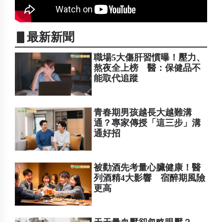
▋最新新聞
職場5大傷肝習慣曝！壓力、
熬夜全上榜 醫：保健品不
能取代追蹤
青春期男孩越長大越難溝
通？專家傳授「這三步」溝
通好招
被勸酒先考量心臟健康！醫
列酒精4大影響 宿醉期風險
更高