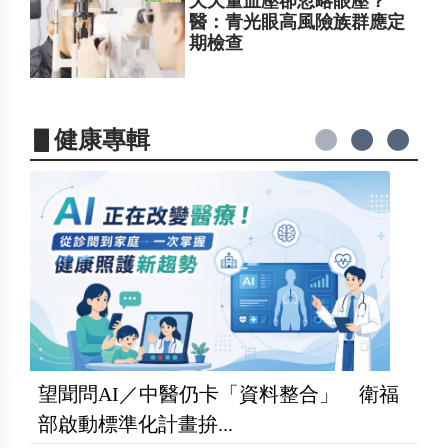
天天量血壓卻忽略眼壓？
醫：青光眼高風險族群應定
期檢查
▋健康專輯
望聞問AI／中醫仍卡「資料整合」 衛福
部啟動標準化計畫拚...