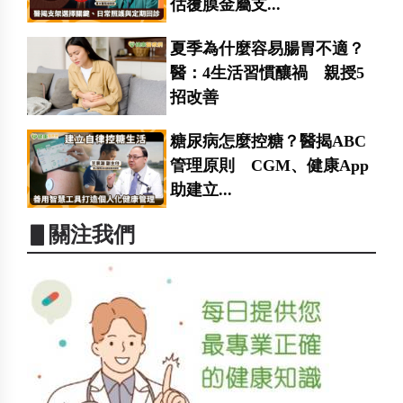
估覆膜金屬支...
夏季為什麼容易腸胃不適？
醫：4生活習慣釀禍 親授5
招改善
糖尿病怎麼控糖？醫揭ABC
管理原則 CGM、健康App
助建立...
▋關注我們