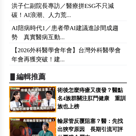
洪子仁副院長專訪／醫療拼ESG不只減
碳！AI浪潮、人力荒...
AI陪病時代1／患者帶AI建議進診間成趨
勢 真實醫病互動...
【2026外科醫學會年會】台灣外科醫學會
年會再獲突破！建...
▋編輯推薦
術後怎麼痔瘡又復發？醫點
名4族群關注肛門健康 重訓
族也上榜
輸尿管反覆阻塞？醫：先找
出狹窄原因 長期引流可評