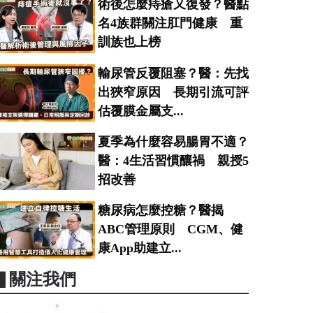
術後怎麼痔瘡又復發？醫點
名4族群關注肛門健康 重
訓族也上榜
輸尿管反覆阻塞？醫：先找
出狹窄原因 長期引流可評
估覆膜金屬支...
夏季為什麼容易腸胃不適？
醫：4生活習慣釀禍 親授5
招改善
糖尿病怎麼控糖？醫揭
ABC管理原則 CGM、健
康App助建立...
▋關注我們