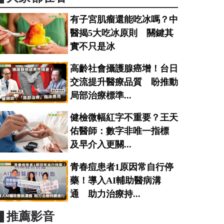
有子宮肌瘤還能吃冰嗎？中
醫揭5大吃冰原則 關鍵其
實不只是冰
高齡社會攝護腺癌增！台日
交流提升醫療品質 盼推動
局部治療標準...
健檢微幅紅字不重要？王天
佑醫師：數字非唯一指標
及早介入更關...
青春痘患者1原因常自行停
藥！導入AI輔助醫病溝
通 助力治療持...
▋推薦影音