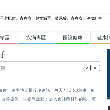
子宮肌瘤
、
青春痘
、
兒童減重
、
玻尿酸
、
青春痘
、
健檢紅字
專區
疾病專區
圖說健康
健康
好
報導
+
俱疲！藥學博士楊玲玲建議，每天可以吃3顆棗，紅
，改善疲勞、失眠等症狀；加入食補藥材熟的吃，可