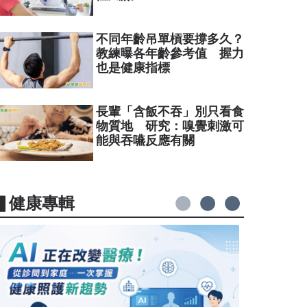
不同年齡吊單槓要撐多久？
教練曝各年齡參考值 握力
也是健康指標
長輩「含飯不吞」別只看食
物質地 研究：嗅覺刺激可
能與吞嚥反應有關
▋健康專輯