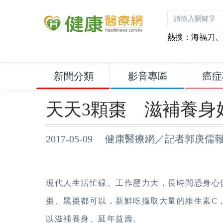
熱搜：
海福刀
、
新聞分類
影音專區
癌症
天天3顆棗 滋補養身
2017-05-09 健康醫療網／記者郭庚儒
現代人生活忙碌、工作壓力大，長時間恐身心
棗、黑棗都可以，新鮮吃攝取大量的維生素C
以滋補養身、延年益壽。