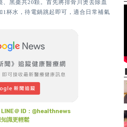
棗、黑棗共20顆。首先將排骨川燙去除血
加1杯水，待電鍋跳起即可，適合日常補氣
＠ ID：@healthnews
康知識更輕鬆