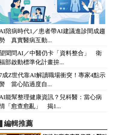
AI陪病時代1／患者帶AI建議進診間成趨
勢 真實醫病互動...
望聞問AI／中醫仍卡「資料整合」 衛
福部啟動標準化計畫拚...
7成Z世代靠AI解讀職場衝突！專家4點示
警 當心陷過度自...
AI能幫整理健康資訊？兒科醫：當心病
情「愈查愈亂」 揭1...
▋編輯推薦