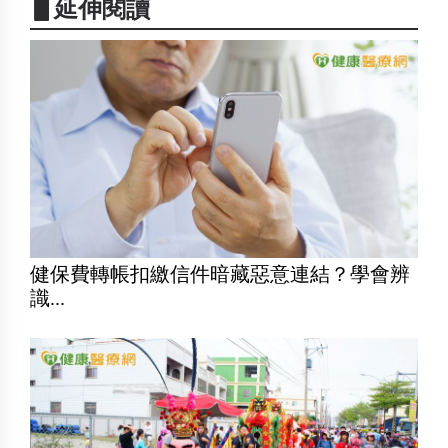
▋延伸閱讀
健保費轉帳扣繳信件暗藏惡意連結？學會辨
識...