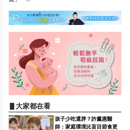
▋大家都在看
孩子少吃還胖？許薰惠醫
師：家庭環境比盲目節食更