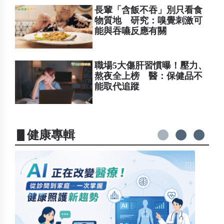
長輩「含飯不吞」別只看食
物質地 研究：嗅覺刺激可
能與吞嚥反應有關
職場5大傷肝習慣曝！壓力、
熬夜全上榜 醫：保健品不
能取代追蹤
▋健康專輯