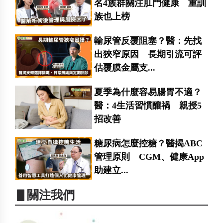
名4族群關注肛門健康 重訓
族也上榜
輸尿管反覆阻塞？醫：先找
出狹窄原因 長期引流可評
估覆膜金屬支...
夏季為什麼容易腸胃不適？
醫：4生活習慣釀禍 親授5
招改善
糖尿病怎麼控糖？醫揭ABC
管理原則 CGM、健康App
助建立...
▋關注我們