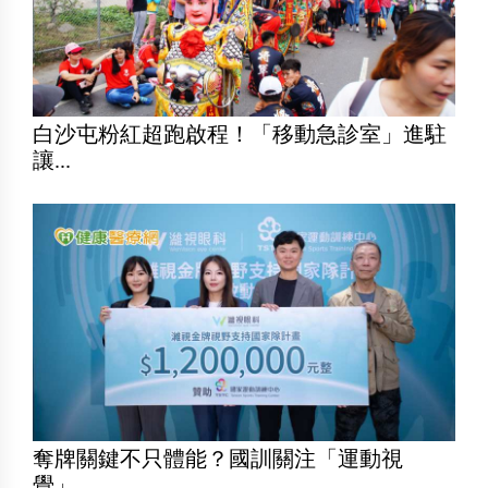
白沙屯粉紅超跑啟程！「移動急診室」進駐
讓...
奪牌關鍵不只體能？國訓關注「運動視
覺」 ...