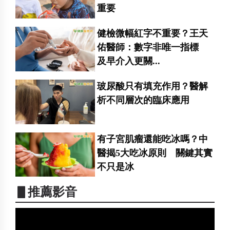
重要
健檢微幅紅字不重要？王天
佑醫師：數字非唯一指標
及早介入更關...
玻尿酸只有填充作用？醫解
析不同層次的臨床應用
有子宮肌瘤還能吃冰嗎？中
醫揭5大吃冰原則 關鍵其實
不只是冰
▋推薦影音