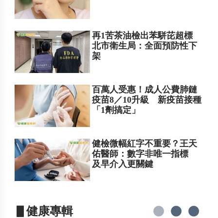
再1苦茶油檢出苯駢芘超標
北市衛生局：全面預防性下
架
百萬人受惠！成人公費肺鏈
疫苗8／10升級 新疫苗接種
「1劑搞定」
健檢微幅紅字不重要？王天
佑醫師：數字非唯一指標
及早介入更關鍵
▋健康專輯