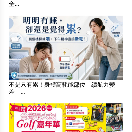
全...
不是只有累！身體高耗能部位「續航力變
差」...