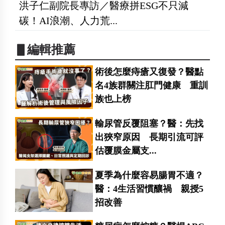
洪子仁副院長專訪／醫療拼ESG不只減
碳！AI浪潮、人力荒...
▋編輯推薦
術後怎麼痔瘡又復發？醫點
名4族群關注肛門健康 重訓
族也上榜
輸尿管反覆阻塞？醫：先找
出狹窄原因 長期引流可評
估覆膜金屬支...
夏季為什麼容易腸胃不適？
醫：4生活習慣釀禍 親授5
招改善