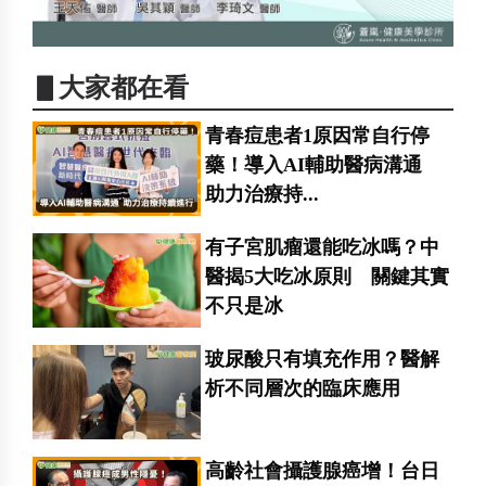
▋大家都在看
青春痘患者1原因常自行停
藥！導入AI輔助醫病溝通
助力治療持...
有子宮肌瘤還能吃冰嗎？中
醫揭5大吃冰原則 關鍵其實
不只是冰
玻尿酸只有填充作用？醫解
析不同層次的臨床應用
高齡社會攝護腺癌增！台日