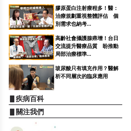
膠原蛋白注射療程多！醫：
治療規劃重視整體評估 個
別需求也納考...
高齡社會攝護腺癌增！台日
交流提升醫療品質 盼推動
局部治療標準...
玻尿酸只有填充作用？醫解
析不同層次的臨床應用
▋疾病百科
▋關注我們