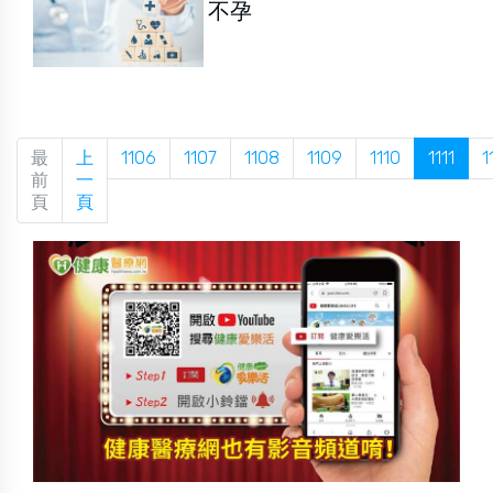
不孕
最
上
1106
1107
1108
1109
1110
1111
1
前
一
頁
頁