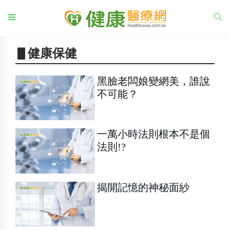
▋健康保健
黑臉老闆娘變網美，誰說
不可能？
一萬小時法則根本不是個
法則!?
揭開記憶的神秘面紗