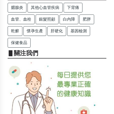
腮腺炎
其他心血管疾病
下背痛
血管、血栓
銀髮照顧
白內障
肥胖
乾癬
懷孕生產
肝硬化
基因檢測
保健食品
▋關注我們