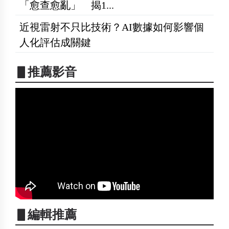
「愈查愈亂」 揭1...
近視雷射不只比技術？AI數據如何影響個
人化評估成關鍵
▋推薦影音
▋編輯推薦