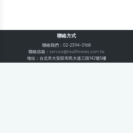
聯絡方式
聯絡我們：02-2394-0168
聯絡信箱：
service@healthnews.com.tw
地址：台北市大安區市民大道三段142號5樓
Line：
@healthnews
使用條款
隱私聲明
免責聲明
媒體投稿
健康醫療網
健康醫療網每日提供專業、即時、正確的健康知識、醫學新
知、用藥安全、醫療照護、專家臨床經驗，關懷婦幼、上
班、銀髮、年輕各大族群的生理、心理健康狀況，尤其對重