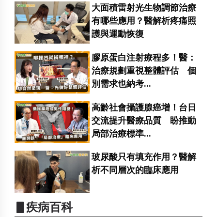
大面積雷射光生物調節治療
有哪些應用？醫解析疼痛照
護與運動恢復
膠原蛋白注射療程多！醫：
治療規劃重視整體評估 個
別需求也納考...
高齡社會攝護腺癌增！台日
交流提升醫療品質 盼推動
局部治療標準...
玻尿酸只有填充作用？醫解
析不同層次的臨床應用
▋疾病百科