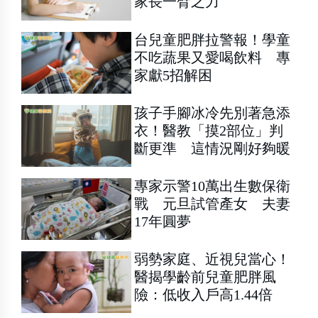
家長一臂之力
台兒童肥胖拉警報！學童
不吃蔬果又愛喝飲料 專
家獻5招解困
孩子手腳冰冷先別著急添
衣！醫教「摸2部位」判
斷更準 這情況剛好夠暖
專家示警10萬出生數保衛
戰 元旦試管產女 夫妻
17年圓夢
弱勢家庭、近視兒當心！
醫揭學齡前兒童肥胖風
險：低收入戶高1.44倍