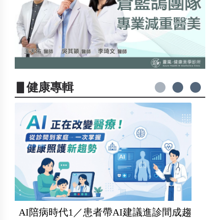
▋健康專輯
AI陪病時代1／患者帶AI建議進診間成趨