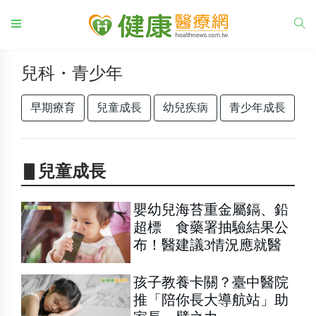
兒科・青少年
早期療育
兒童成長
幼兒疾病
青少年成長
▋兒童成長
嬰幼兒海苔重金屬鎘、鉛
超標 食藥署抽驗結果公
布！醫建議3情況應就醫
孩子教養卡關？臺中醫院
推「陪你長大導航站」助