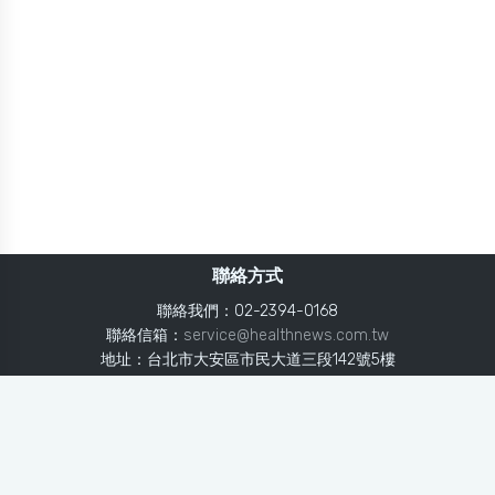
聯絡方式
聯絡我們：02-2394-0168
聯絡信箱：
service@healthnews.com.tw
地址：台北市大安區市民大道三段142號5樓
Line：
@healthnews
使用條款
隱私聲明
免責聲明
媒體投稿