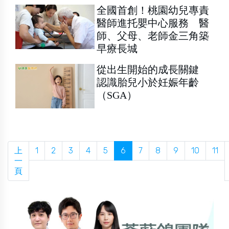
全國首創！桃園幼兒專責
醫師進托嬰中心服務 醫
師、父母、老師金三角築
早療長城
從出生開始的成長關鍵
認識胎兒小於妊娠年齡
（SGA）
上
1
2
3
4
5
6
7
8
9
10
11
一
頁