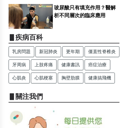
玻尿酸只有填充作用？醫解
析不同層次的臨床應用
▋疾病百科
乳房問題
新冠肺炎
更年期
僵直性脊椎炎
牙周病
上肢疼痛
健康書訊
癌症治療
心肌炎
心肌梗塞
胸壁肋膜
健康搞飛機
▋關注我們