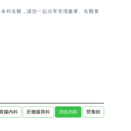
薦各科名醫，讓您一起分享杏壇趣事、名醫養
胃腸內科
肝膽腸胃科
消化內科
營養師