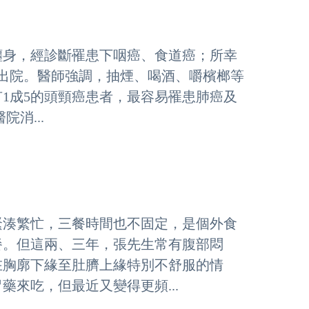
纏身，經診斷罹患下咽癌、食道癌；所幸
出院。醫師強調，抽煙、喝酒、嚼檳榔等
1成5的頭頸癌患者，最容易罹患肺癌及
消...
緊湊繁忙，三餐時間也不固定，是個外食
餐。但這兩、三年，張先生常有腹部悶
在胸廓下緣至肚臍上緣特別不舒服的情
來吃，但最近又變得更頻...