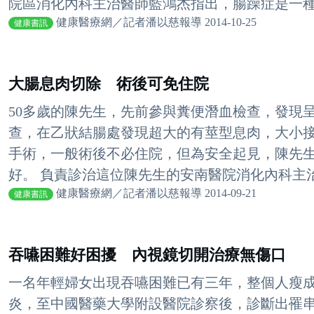
院區消化內科主治醫師藍鴻杰指出，腸躁症是一種反
健康醫療網／記者潘以慈報導 2014-10-25
健康書訊
大腸息肉切除 術後可免住院
50多歲的陳先生，先前參與糞便潛血檢查，發現
查，在乙狀結腸處發現超大的有莖型息肉，大小接
手術，一般術後不必住院，但為安全起見，陳先生
好。 負責診治這位陳先生的安南醫院消化內科主治醫
健康醫療網／記者潘以慈報導 2014-09-21
健康書訊
吞嚥困難好困擾 內視鏡切開治療無傷口
一名年輕婦女出現吞嚥困難已有三年，整個人瘦
炎，至中國醫藥大學附設醫院診察後，診斷出罹