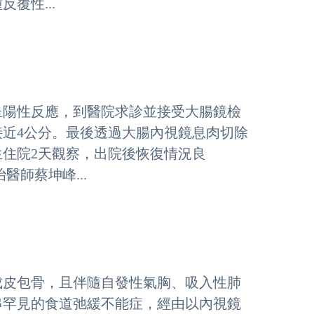
覆性...
呈陽性反應，到醫院求診並接受大腸鏡檢
近4公分。最後透過大腸內視鏡息肉切除
住院2天觀察，出院後恢復情況良
師蔡坤峰...
成皮包骨，且伴隨自發性氣胸、吸入性肺
串罕見的食道弛緩不能症，經由以內視鏡