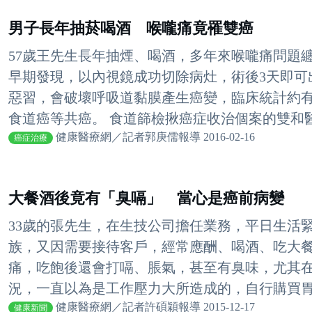
男子長年抽菸喝酒 喉嚨痛竟罹雙癌
57歲王先生長年抽煙、喝酒，多年來喉嚨痛問題
早期發現，以內視鏡成功切除病灶，術後3天即可
惡習，會破壞呼吸道黏膜產生癌變，臨床統計約有
食道癌等共癌。 食道篩檢揪癌症收治個案的雙和醫院
健康醫療網／記者郭庚儒報導 2016-02-16
癌症治療
大餐酒後竟有「臭嗝」 當心是癌前病變
33歲的張先生，在生技公司擔任業務，平日生活
族，又因需要接待客戶，經常應酬、喝酒、吃大
痛，吃飽後還會打嗝、脹氣，甚至有臭味，尤其
況，一直以為是工作壓力大所造成的，自行購買胃藥
健康醫療網／記者許碩穎報導 2015-12-17
健康新聞