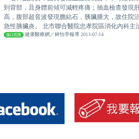
到背部，且身體前傾可減輕疼痛；抽血檢查發現
高，腹部超音波發現膽結石，胰臟腫大，故住院
急性胰臟炎。 北市聯合醫院忠孝院區消化內科主治醫
健康醫療網／林怡亭報導 2013-07-14
傷口照護