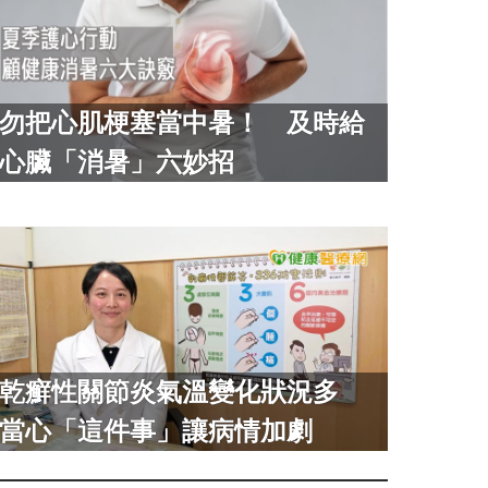
勿把心肌梗塞當中暑！ 及時給
心臟「消暑」六妙招
乾癬性關節炎氣溫變化狀況多
當心「這件事」讓病情加劇