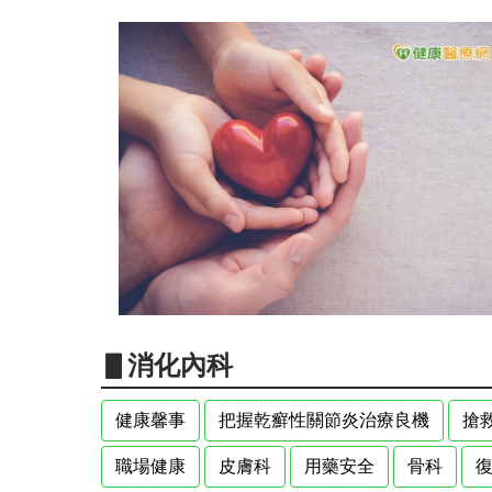
▋消化內科
健康馨事
把握乾癬性關節炎治療良機
搶
職場健康
皮膚科
用藥安全
骨科