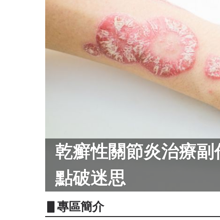
乾癬性關節炎治療副
點破迷思
▋專區簡介