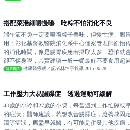
搭配菜湯細嚼慢嚥 吃粽不怕消化不良
端午節不免一定要嚐嚐粽子美味，但慢性病、腸
用；彰化基督教醫院消化系中心個案管理師劉怡
的消化時間，像是腸胃疾患若攝取太多，恐怕就會
卻不傷身呢，其實建議一般一餐最好不要食用超過兩
健康醫療網／記者林怡亭報導 2015-06-28
健康書訊
工作壓力大易腸躁症 透過運動可緩解
40歲的小玲和27歲的小陳，每當遇到工作忙碌
的症狀；醫師建議，若想改善腸躁症，應養成固
瀉等症狀，應盡早就醫，有可能是併發其他疾病，