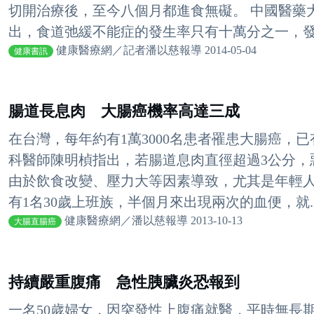
切開治療後，至今八個月都進食無礙。 中國醫藥
出，食道弛緩不能症的發生率只有十萬分之一，發生
健康醫療網／記者潘以慈報導 2014-05-04
健康書訊
腸道長息肉 大腸癌機率高達三成
在台灣，每年約有1萬3000名患者罹患大腸癌，
科醫師陳明楨指出，若腸道息肉直徑超過3公分，
由於飲食改變、壓力大等因素導致，尤其是年輕人
有1名30歲上班族，半個月來出現兩次的血便，就..
健康醫療網／潘以慈報導 2013-10-13
大腸直腸癌
持續嚴重腹痛 急性胰臟炎恐報到
一名50歲婦女，因突發性上腹痛就醫，平時無長