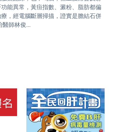
肝功能異常，黃疸指數、澱粉、脂肪都偏
治療，經電腦斷層掃描，證實是膽結石併
師林俊...