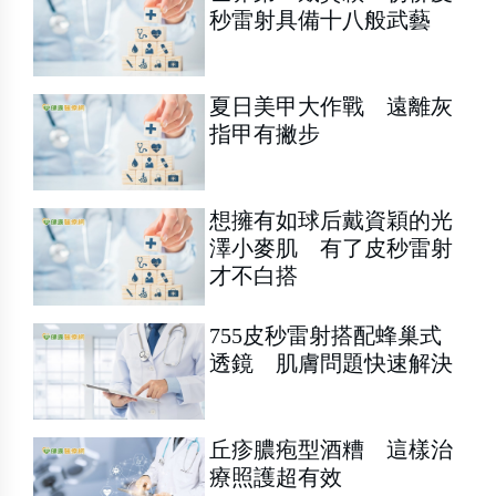
秒雷射具備十八般武藝
夏日美甲大作戰 遠離灰
指甲有撇步
想擁有如球后戴資穎的光
澤小麥肌 有了皮秒雷射
才不白搭
755皮秒雷射搭配蜂巢式
透鏡 肌膚問題快速解決
丘疹膿疱型酒糟 這樣治
療照護超有效