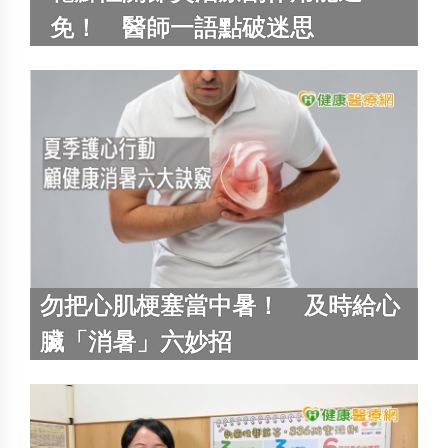
免！ 醫師一語點破迷思
勿把心肌梗塞當中暑！ 及時給心
臟「消暑」六妙招