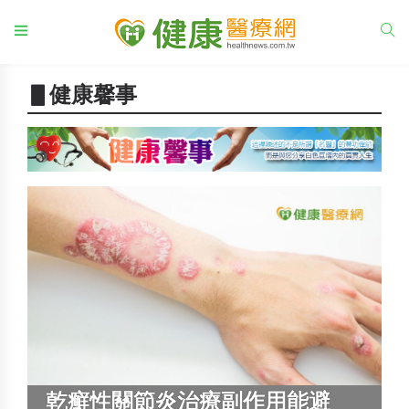
▋健康馨事
乾癬性關節炎治療副作用能避