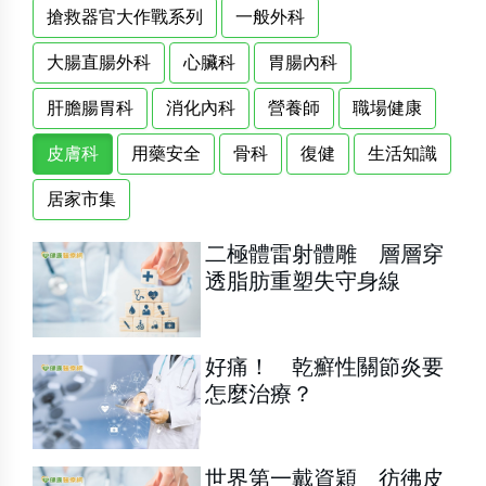
搶救器官大作戰系列
一般外科
大腸直腸外科
心臟科
胃腸內科
肝膽腸胃科
消化內科
營養師
職場健康
皮膚科
用藥安全
骨科
復健
生活知識
居家市集
二極體雷射體雕 層層穿
透脂肪重塑失守身線
好痛！ 乾癬性關節炎要
怎麼治療？
世界第一戴資穎 彷彿皮