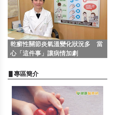
乾癬性關節炎氣溫變化狀況多 當
心「這件事」讓病情加劇
▋專區簡介