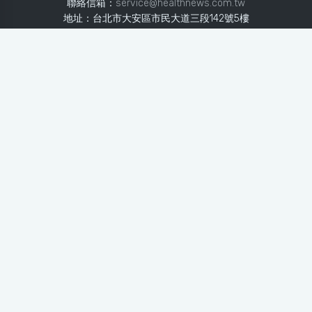
聯絡信箱：
service@healthnews.com.tw
地址：台北市大安區市民大道三段142號5樓
Line：
@healthnews
使用條款
隱私聲明
免責聲明
媒體投稿
健康醫療網
健康醫療網每日提供專業、即時、正確的健康知識、醫學新
知、用藥安全、醫療照護、專家臨床經驗，關懷婦幼、上
班、銀髮、年輕各大族群的生理、心理健康狀況，尤其對重
大疾病（糖尿病、高血壓、心臟病、各種癌症、慢性疾病
等）、養生保健、營養攝取、體重管理、減肥美容等，邀訪
各類專家做正確、客觀的剖析與分享，是民眾獲取健康照護
的最佳資訊平台。