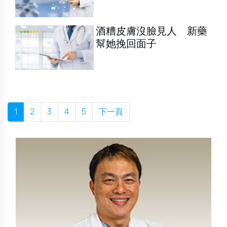
酒糟皮膚沒臉見人 新藥
幫她挽回面子
1
2
3
4
5
下一頁