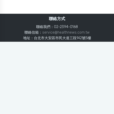
聯絡方式
聯絡我們：02-2394-0168
聯絡信箱：
service@healthnews.com.tw
地址：台北市大安區市民大道三段142號5樓
Line：
@healthnews
使用條款
隱私聲明
免責聲明
媒體投稿
健康醫療網
健康醫療網每日提供專業、即時、正確的健康知識、醫學新
知、用藥安全、醫療照護、專家臨床經驗，關懷婦幼、上
班、銀髮、年輕各大族群的生理、心理健康狀況，尤其對重
大疾病（糖尿病、高血壓、心臟病、各種癌症、慢性疾病
等）、養生保健、營養攝取、體重管理、減肥美容等，邀訪