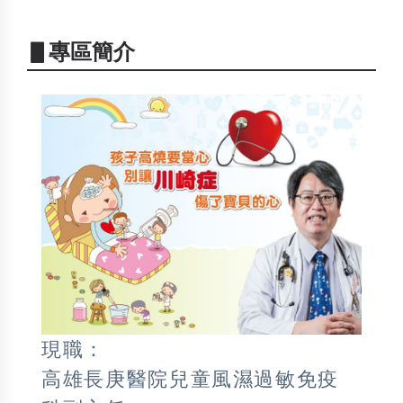
▋專區簡介
現職：
高雄長庚醫院兒童風濕過敏免疫