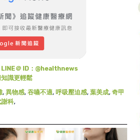
＠ ID：@healthnews
康知識更輕鬆
難
,
異物感
,
吞嚥不適
,
呼吸壓迫感
,
葉美成
,
奇甲
代謝科
,