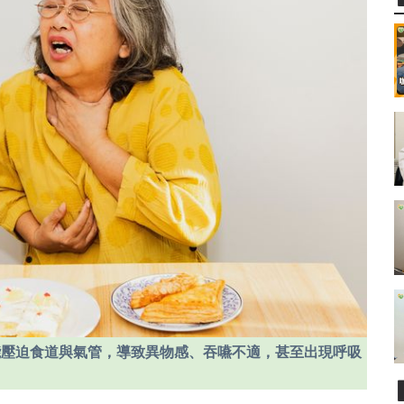
能壓迫食道與氣管，導致異物感、吞嚥不適，甚至出現呼吸