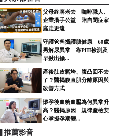
父母終將老去 咖啡職人、
企業攜手公益 陪自閉症家
庭走更遠
守護爸爸攝護腺健康 60歲
男解尿異常 靠PHI檢測及
早揪出攝...
產後肚皮鬆垮、腹凸回不去
了？醫揭腹直肌分離原因與
改善方式
懷孕後血糖血壓為何異常升
高？醫揭原因 規律產檢安
心掌握孕期變...
▋推薦影音