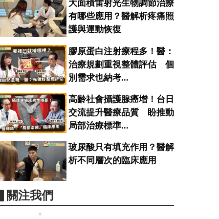
大面積雷射光生物調節治療
有哪些應用？醫解析疼痛照
護與運動恢復
膠原蛋白注射療程多！醫：
治療規劃重視整體評估 個
別需求也納考...
高齡社會攝護腺癌增！台日
交流提升醫療品質 盼推動
局部治療標準...
玻尿酸只有填充作用？醫解
析不同層次的臨床應用
▋關注我們