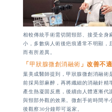
相較傳統手術需切開頸部、接受全身
小，多數病人術後疤痕通常不明顯，
而有所差異。
「
甲狀腺微創消融術
」改善不
葉美成醫師提到，甲狀腺微創消融術
前採局部麻醉，再將纖細的消融針精
產生熱凝固反應，後續由人體逐漸代
與頸部外觀的效果。微創手術時間半
後觀察30分鐘即可返家。