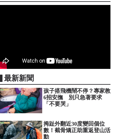
▋最新新聞
孩子搭飛機鬧不停？專家教
6招安撫 別只急著要求
「不要哭」
拇趾外翻近30度變回個位
數！截骨矯正助重返登山活
動