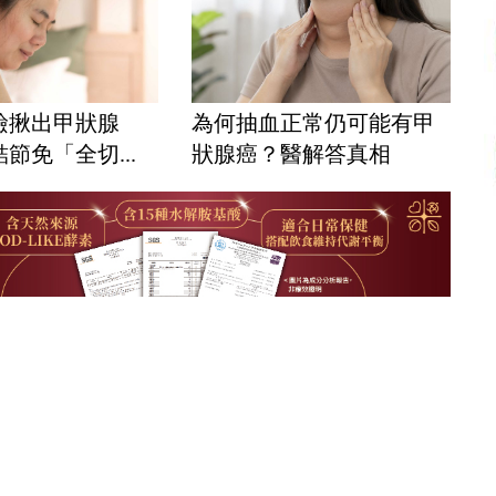
檢揪出甲狀腺
為何抽血正常仍可能有甲
節免「全切...
狀腺癌？醫解答真相