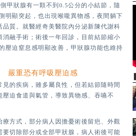
右側甲狀腺有一顆不到0.5公分的小結節，隨
右側明顯突起，也出現喉嚨異物感，夜間躺下
活品質。就醫經奇美醫院內分泌新陳代謝科
頻消融手術；術後一年回診，目前結節縮小
本的壓迫窒息感明顯改善，甲狀腺功能也維持
適 嚴重恐有呼吸壓迫感
常見的疾病，雖多屬良性，但若結節隨時間
能壓迫食道與氣管，導致異物感、吞嚥不
治療方式，部分病人因擔憂術後留疤、外觀
需要切除部分或全部甲狀腺，病人術後可能