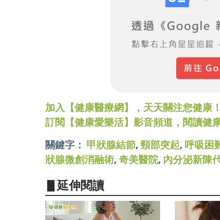
加入【健康醫療網】，天天關注您健康！LINE
訂閱【健康愛樂活】影音頻道，閱讀健
關鍵字：
甲狀腺結節
,
頸部突起
,
呼吸困
狀腺微創消融術
,
奇美醫院
,
內分泌新陳
▋延伸閱讀