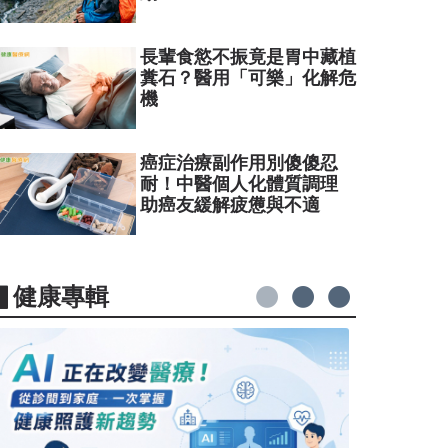
長輩食慾不振竟是胃中藏植
糞石？醫用「可樂」化解危
機
癌症治療副作用別傻傻忍
耐！中醫個人化體質調理
助癌友緩解疲憊與不適
▋健康專輯