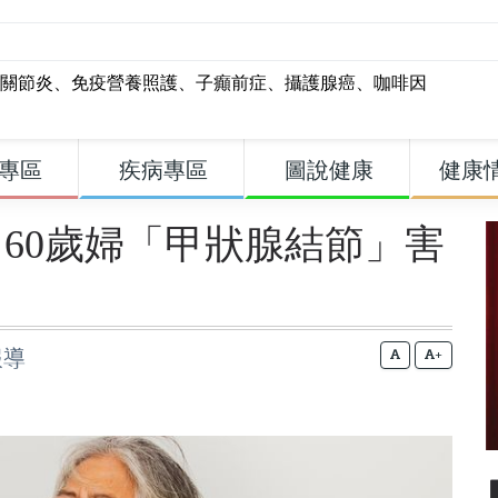
關節炎
、
免疫營養照護
、
子癲前症
、
攝護腺癌
、
咖啡因
專區
疾病專區
圖說健康
健康
60歲婦「甲狀腺結節」害
報導
+