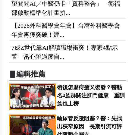
望聞問AI／中醫仍卡「資料整合」 衛福
部啟動標準化計畫拚...
【2026外科醫學會年會】台灣外科醫學會
年會再獲突破！建...
7成Z世代靠AI解讀職場衝突！專家4點示
警 當心陷過度自...
▋編輯推薦
術後怎麼痔瘡又復發？醫點
名4族群關注肛門健康 重訓
族也上榜
輸尿管反覆阻塞？醫：先找
出狹窄原因 長期引流可評
估覆膜金屬支...