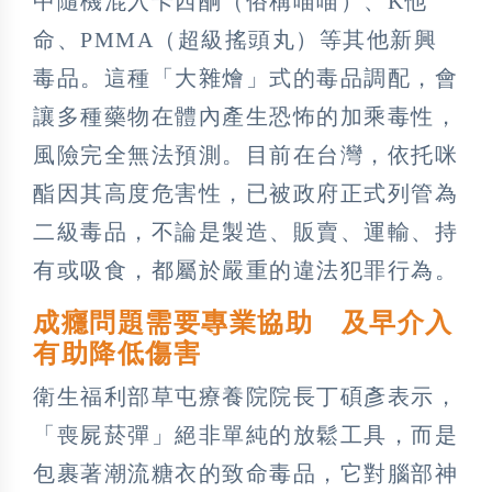
中隨機混入卡西酮（俗稱喵喵）、K他
命、PMMA（超級搖頭丸）等其他新興
毒品。這種「大雜燴」式的毒品調配，會
讓多種藥物在體內產生恐怖的加乘毒性，
風險完全無法預測。目前在台灣，依托咪
酯因其高度危害性，已被政府正式列管為
二級毒品，不論是製造、販賣、運輸、持
有或吸食，都屬於嚴重的違法犯罪行為。
成癮問題需要專業協助 及早介入
有助降低傷害
衛生福利部草屯療養院院長丁碩彥表示，
「喪屍菸彈」絕非單純的放鬆工具，而是
包裹著潮流糖衣的致命毒品，它對腦部神