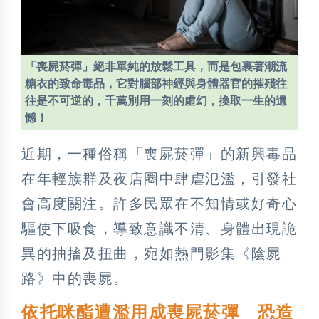
「喪屍菸彈」絕非單純的放鬆工具，而是包裹著潮流
糖衣的致命毒品，它對腦部神經與身體器官的摧殘往
往是不可逆的，千萬別用一刻的虛幻，換取一生的遺
憾！
近期，一種俗稱「喪屍菸彈」的新興毒品
在年輕族群及夜店圈中肆虐氾濫，引發社
會高度關注。許多民眾在不知情或好奇心
驅使下吸食，導致意識不清、身體出現詭
異的抽搐及扭曲，宛如熱門影集《陰屍
路》中的喪屍。
依托咪酯遭濫用成喪屍菸彈 恐造