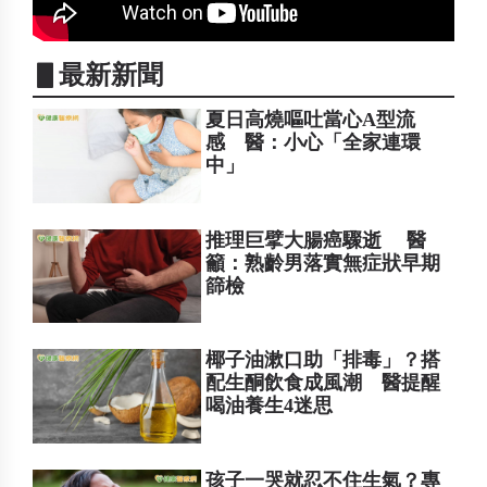
▋最新新聞
夏日高燒嘔吐當心A型流
感 醫：小心「全家連環
中」
推理巨擘大腸癌驟逝 醫
籲：熟齡男落實無症狀早期
篩檢
椰子油漱口助「排毒」？搭
配生酮飲食成風潮 醫提醒
喝油養生4迷思
孩子一哭就忍不住生氣？專