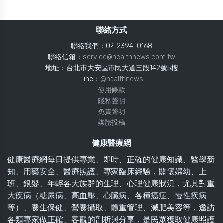
聯絡方式
聯絡我們：02-2394-0168
聯絡信箱：
service@healthnews.com.tw
地址：台北市大安區市民大道三段142號5樓
Line：
@healthnews
使用條款
隱私聲明
免責聲明
媒體投稿
健康醫療網
健康醫療網每日提供專業、即時、正確的健康知識、醫學新
知、用藥安全、醫療照護、專家臨床經驗，關懷婦幼、上
班、銀髮、年輕各大族群的生理、心理健康狀況，尤其對重
大疾病（糖尿病、高血壓、心臟病、各種癌症、慢性疾病
等）、養生保健、營養攝取、體重管理、減肥美容等，邀訪
各類專家做正確、客觀的剖析與分享，是民眾獲取健康照護