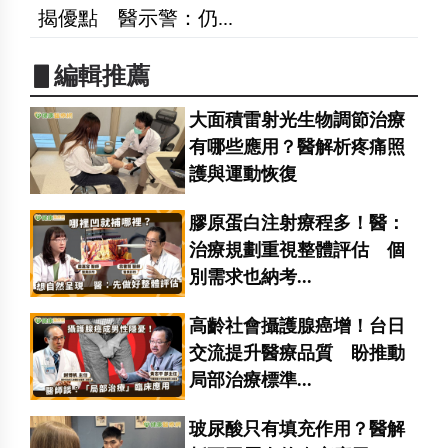
揭優點 醫示警：仍...
▋編輯推薦
大面積雷射光生物調節治療
有哪些應用？醫解析疼痛照
護與運動恢復
膠原蛋白注射療程多！醫：
治療規劃重視整體評估 個
別需求也納考...
高齡社會攝護腺癌增！台日
交流提升醫療品質 盼推動
局部治療標準...
玻尿酸只有填充作用？醫解