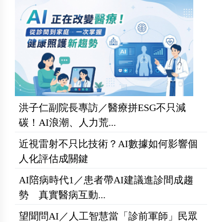
洪子仁副院長專訪／醫療拼ESG不只減
碳！AI浪潮、人力荒...
近視雷射不只比技術？AI數據如何影響個
人化評估成關鍵
AI陪病時代1／患者帶AI建議進診間成趨
勢 真實醫病互動...
望聞問AI／人工智慧當「診前軍師」民眾