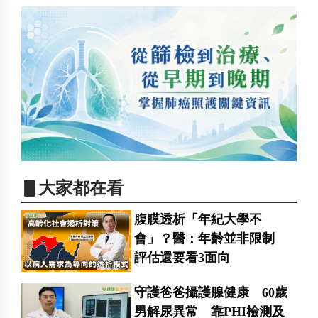
▋大家都在看
腹膜透析「年紀大學不
會」？醫：年齡並非限制
評估還要看3面向
守護爸爸攝護腺健康 60歲
男解尿異常 靠PHI檢測及