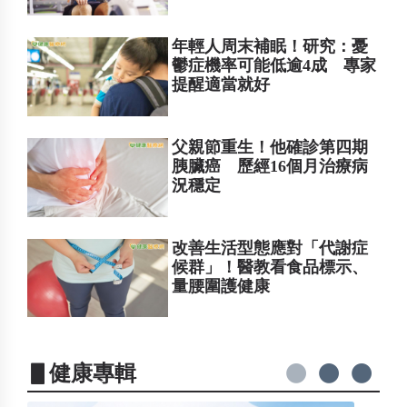
年輕人周末補眠！研究：憂
鬱症機率可能低逾4成 專家
提醒適當就好
父親節重生！他確診第四期
胰臟癌 歷經16個月治療病
況穩定
改善生活型態應對「代謝症
候群」！醫教看食品標示、
量腰圍護健康
▋健康專輯