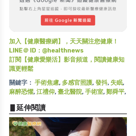
加入【健康醫療網】，天天關注您健康！
LINE＠ ID：@healthnews
訂閱【健康愛樂活】影音頻道，閱讀健康知
識更輕鬆
關鍵字：
手術焦慮
,
多感官照護
,
發抖
,
失眠
,
麻醉恐懼
,
江禮仰
,
臺北醫院
,
手術室
,
鄭舜平
,
▋延伸閱讀