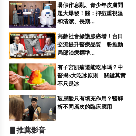
暑假作息亂、青少年皮膚問
題大爆發！醫：抑痘重視溫
和清潔、長期...
高齡社會攝護腺癌增！台日
交流提升醫療品質 盼推動
局部治療標準...
有子宮肌瘤還能吃冰嗎？中
醫揭5大吃冰原則 關鍵其實
不只是冰
玻尿酸只有填充作用？醫解
析不同層次的臨床應用
▋推薦影音