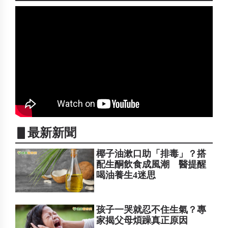
▋最新新聞
椰子油漱口助「排毒」？搭
配生酮飲食成風潮 醫提醒
喝油養生4迷思
孩子一哭就忍不住生氣？專
家揭父母煩躁真正原因