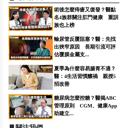
術後怎麼痔瘡又復發？醫點
名4族群關注肛門健康 重訓
族也上榜
輸尿管反覆阻塞？醫：先找
出狹窄原因 長期引流可評
估覆膜金屬支...
夏季為什麼容易腸胃不適？
醫：4生活習慣釀禍 親授5
招改善
糖尿病怎麼控糖？醫揭ABC
管理原則 CGM、健康App
助建立...
▋關注我們