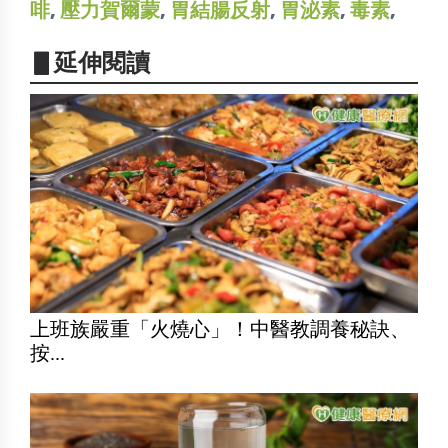
啡
,
壓力賀爾蒙
,
胃結腸反射
,
胃泌素
,
毒素
,
▋延伸閱讀
上班族嚴重「火燒心」！中醫教調養秘訣、
按...