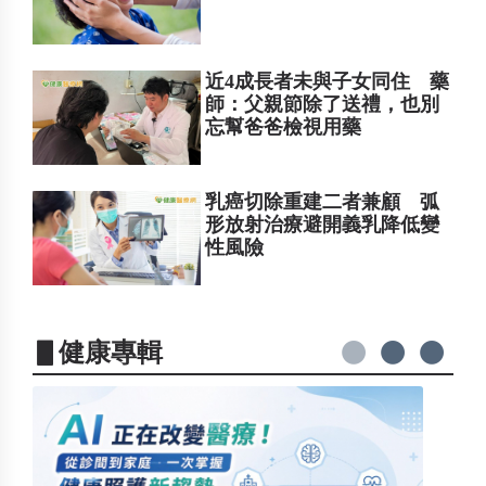
近4成長者未與子女同住 藥
師：父親節除了送禮，也別
忘幫爸爸檢視用藥
乳癌切除重建二者兼顧 弧
形放射治療避開義乳降低變
性風險
▋健康專輯