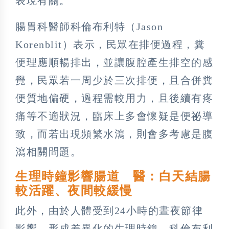
表現有關。
腸胃科醫師科倫布利特（Jason
Korenblit）表示，民眾在排便過程，糞
便理應順暢排出，並讓腹腔產生排空的感
覺，民眾若一周少於三次排便，且合併糞
便質地偏硬，過程需較用力，且後續有疼
痛等不適狀況，臨床上多會懷疑是便祕導
致，而若出現頻繁水瀉，則會多考慮是腹
瀉相關問題。
生理時鐘影響腸道 醫：白天結腸
較活躍、夜間較緩慢
此外，由於人體受到24小時的晝夜節律
影響，形成差異化的生理時鐘，科倫布利