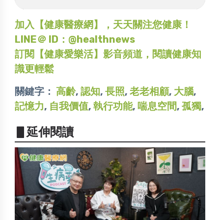
加入【健康醫療網】，天天關注您健康！
LINE＠ ID：@healthnews
訂閱【健康愛樂活】影音頻道，閱讀健康知
識更輕鬆
關鍵字：
高齡
,
認知
,
長照
,
老老相顧
,
大腦
,
記憶力
,
自我價值
,
執行功能
,
喘息空間
,
孤獨
,
▋延伸閱讀