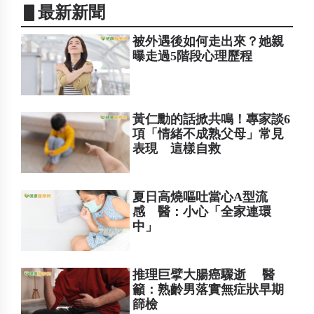
▋最新新聞
被外遇後如何走出來？她親
曝走過5階段心理歷程
黃仁勳的話掀共鳴！專家談6
項「情緒不成熟父母」常見
表現 這樣自救
夏日高燒嘔吐當心A型流
感 醫：小心「全家連環
中」
推理巨擘大腸癌驟逝 醫
籲：熟齡男落實無症狀早期
篩檢