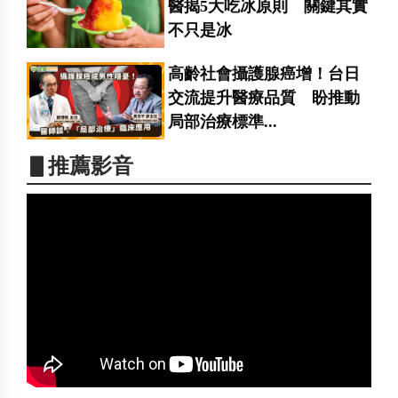
醫揭5大吃冰原則 關鍵其實
不只是冰
高齡社會攝護腺癌增！台日
交流提升醫療品質 盼推動
局部治療標準...
▋推薦影音