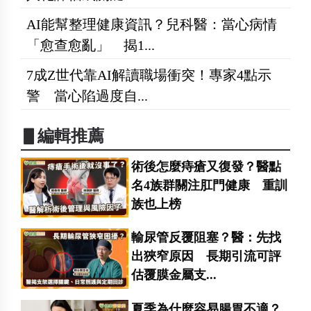
AI能幫整理健康資訊？兒科醫：當心病情
「愈查愈亂」 揭1...
7成Z世代靠AI解讀職場衝突！專家4點示
警 當心陷過度自...
▋編輯推薦
術後怎麼痔瘡又復發？醫點
名4族群關注肛門健康 重訓
族也上榜
輸尿管反覆阻塞？醫：先找
出狹窄原因 長期引流可評
估覆膜金屬支...
夏季為什麼容易腸胃不適？