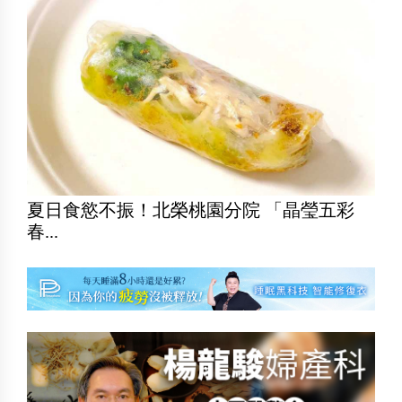
夏日食慾不振！北榮桃園分院 「晶瑩五彩
春...