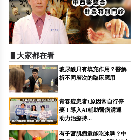
▋大家都在看
玻尿酸只有填充作用？醫解
析不同層次的臨床應用
青春痘患者1原因常自行停
藥！導入AI輔助醫病溝通
助力治療持...
有子宮肌瘤還能吃冰嗎？中