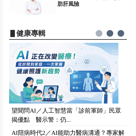
肪肝風險
▋健康專輯
望聞問AI／人工智慧當「診前軍師」民眾
揭優點 醫示警：仍...
AI陪病時代2／AI能助力醫病溝通？專家解