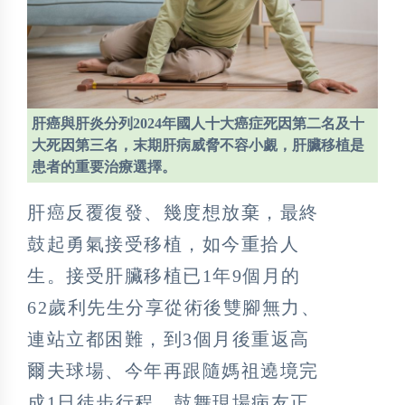
肝癌與肝炎分列2024年國人十大癌症死因第二名及十
大死因第三名，末期肝病威脅不容小覷，肝臟移植是
患者的重要治療選擇。
肝癌反覆復發、幾度想放棄，最終
鼓起勇氣接受移植，如今重拾人
生。接受肝臟移植已1年9個月的
62歲利先生分享從術後雙腳無力、
連站立都困難，到3個月後重返高
爾夫球場、今年再跟隨媽祖遶境完
成1日徒步行程，鼓舞現場病友正