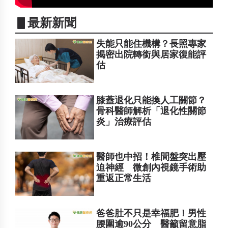
▋最新新聞
失能只能住機構？長照專家
揭密出院轉銜與居家復能評
估
膝蓋退化只能換人工關節？
骨科醫師解析「退化性關節
炎」治療評估
醫師也中招！椎間盤突出壓
迫神經 微創內視鏡手術助
重返正常生活
爸爸肚不只是幸福肥！男性
腰圍逾90公分 醫籲留意脂