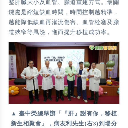
整肝臟大小及血管、膽道重建方式。最關
鍵處是縮短缺血時間，時間控制越精準，
越能降低缺血再灌流傷害、血管栓塞及膽
道狹窄等風險，進而提升移植成功率。
▲ 臺中榮總舉辦「『肝』謝有你，移植
新生相聚會」，病友利先生(右3)到場分