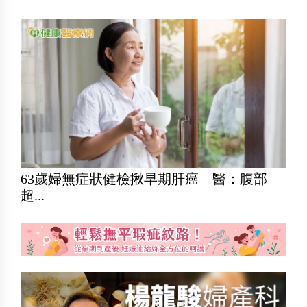
63歲婦無症狀健檢揪早期肝癌 醫：腹部
超...