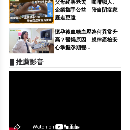
父母終將老去 咖啡職人、
企業攜手公益 陪自閉症家
庭走更遠
懷孕後血糖血壓為何異常升
高？醫揭原因 規律產檢安
心掌握孕期變...
▋推薦影音