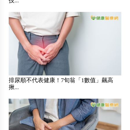
技...
排尿順不代表健康！7旬翁「1數值」飆高
揪...