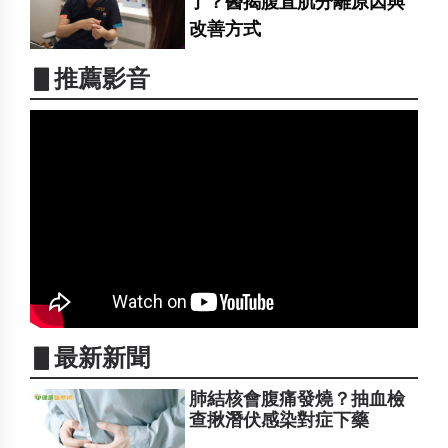
了？醫揭腹直肌分離原因與
改善方式
▋推薦影音
▋最新新聞
肺結核會腹痛發燒？抽血檢
查揪潛伏感染對症下藥