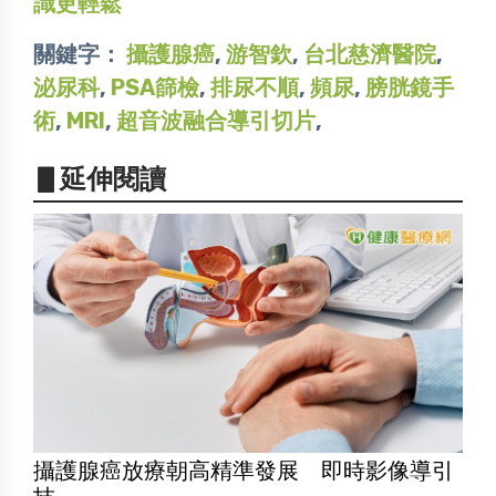
識更輕鬆
關鍵字：
攝護腺癌
,
游智欽
,
台北慈濟醫院
,
泌尿科
,
PSA篩檢
,
排尿不順
,
頻尿
,
膀胱鏡手
術
,
MRI
,
超音波融合導引切片
,
▋延伸閱讀
攝護腺癌放療朝高精準發展 即時影像導引