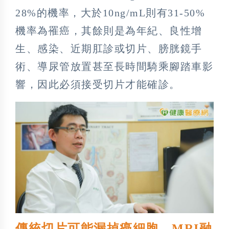
28%的機率，大於10ng/mL則有31-50%
機率為罹癌，其餘則是為年紀、良性增
生、感染、近期肛診或切片、膀胱鏡手
術、導尿管放置甚至長時間騎乘腳踏車影
響，因此必須接受切片才能確診。
傳統切片可能漏掉癌細胞 MRI融