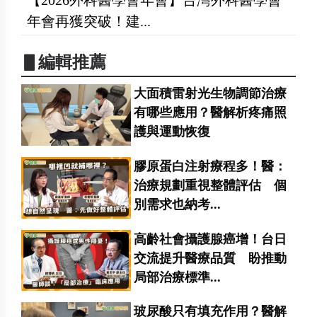
年會再獲突破！建...
▋編輯推薦
大面積雷射光生物調節治療
有哪些應用？醫解析疼痛照
護與運動恢復
膠原蛋白注射療程多！醫：
治療規劃重視整體評估 個
別需求也納考...
高齡社會攝護腺癌增！台日
交流提升醫療品質 盼推動
局部治療標準...
玻尿酸只有填充作用？醫解