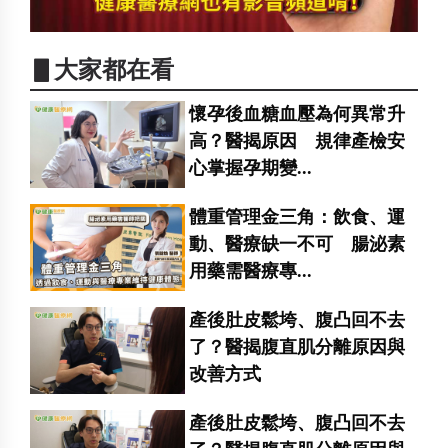
▋大家都在看
懷孕後血糖血壓為何異常升
高？醫揭原因 規律產檢安
心掌握孕期變...
體重管理金三角：飲食、運
動、醫療缺一不可 腸泌素
用藥需醫療專...
產後肚皮鬆垮、腹凸回不去
了？醫揭腹直肌分離原因與
改善方式
產後肚皮鬆垮、腹凸回不去