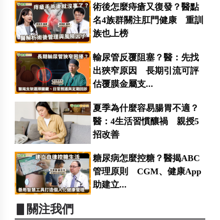
術後怎麼痔瘡又復發？醫點
名4族群關注肛門健康 重訓
族也上榜
輸尿管反覆阻塞？醫：先找
出狹窄原因 長期引流可評
估覆膜金屬支...
夏季為什麼容易腸胃不適？
醫：4生活習慣釀禍 親授5
招改善
糖尿病怎麼控糖？醫揭ABC
管理原則 CGM、健康App
助建立...
▋關注我們