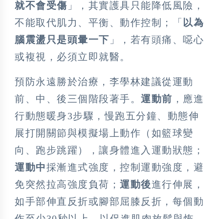
就不會受傷
」，其實護具只能降低風險，
不能取代肌力、平衡、動作控制；「
以為
腦震盪只是頭暈一下
」，若有頭痛、噁心
或複視，必須立即就醫。
預防永遠勝於治療，李學林建議從運動
前、中、後三個階段著手。
運動前
，應進
行動態暖身3步驟，慢跑五分鐘、動態伸
展打開關節與模擬場上動作（如籃球變
向、跑步跳躍），讓身體進入運動狀態；
運動中
採漸進式強度，控制運動強度，避
免突然拉高強度負荷；
運動後
進行伸展，
如手部伸直反折或腳部屈膝反折，每個動
作至少30秒以上，以促進肌肉放鬆與恢