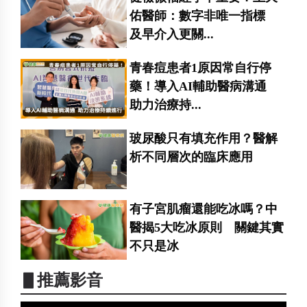
佑醫師：數字非唯一指標
及早介入更關...
青春痘患者1原因常自行停
藥！導入AI輔助醫病溝通
助力治療持...
玻尿酸只有填充作用？醫解
析不同層次的臨床應用
有子宮肌瘤還能吃冰嗎？中
醫揭5大吃冰原則 關鍵其實
不只是冰
▋推薦影音