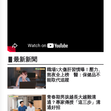
▋最新新聞
職場5大傷肝習慣曝！壓力、
熬夜全上榜 醫：保健品不
能取代追蹤
青春期男孩越長大越難溝
通？專家傳授「這三步」溝
通好招