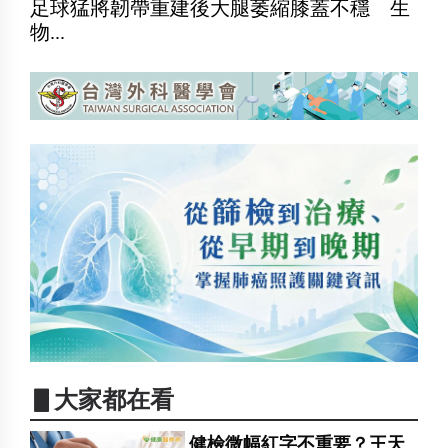
足球猛將韌帶重建後大腿萎縮膝蓋不穩 生
物...
▋大家都在看
健檢微幅紅字不重要？王天