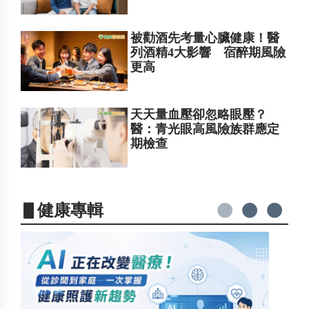
被勸酒先考量心臟健康！醫
列酒精4大影響 宿醉期風險
更高
天天量血壓卻忽略眼壓？
醫：青光眼高風險族群應定
期檢查
▋健康專輯