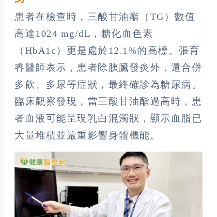
患者在檢查時，三酸甘油酯（TG）數值
高達1024 mg/dL，糖化血色素
（HbA1c）更是處於12.1%的高標。張育
睿醫師表示，患者除胰臟發炎外，還合併
多飲、多尿等症狀，最終確診為糖尿病。
臨床觀察發現，當三酸甘油酯過高時，患
者血液可能呈現乳白混濁狀，顯示血脂已
大量堆積並嚴重影響身體機能。