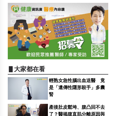
▋大家都在看
輕熟女急性腦出血送醫 竟
是「遺傳性隱形殺手」多囊
腎
產後肚皮鬆垮、腹凸回不去
了？醫揭腹直肌分離原因與