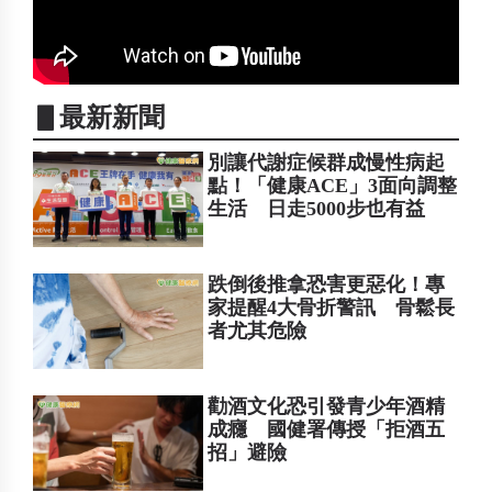
▋最新新聞
別讓代謝症候群成慢性病起
點！「健康ACE」3面向調整
生活 日走5000步也有益
跌倒後推拿恐害更惡化！專
家提醒4大骨折警訊 骨鬆長
者尤其危險
勸酒文化恐引發青少年酒精
成癮 國健署傳授「拒酒五
招」避險