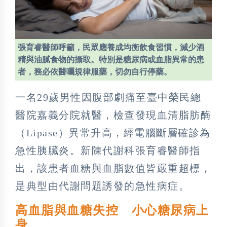
張育睿醫師呼籲，民眾應養成均衡飲食習慣，減少酒
精與油膩食物的攝取。特別是糖尿病或血脂異常的患
者，務必依醫囑規律服藥，切勿自行停藥。
一名29歲男性因腹部劇痛至臺中榮民總
醫院嘉義分院就醫，檢查發現血清脂肪酶
（Lipase）異常升高，經電腦斷層確診為
急性胰臟炎。新陳代謝科張育睿醫師指
出，該患者血糖與血脂數值皆嚴重超標，
是典型由代謝問題誘發的急性病症。
高血脂與血糖失控 小心糖尿病上
身