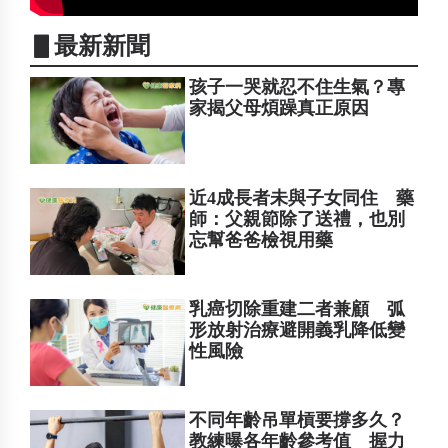
▋最新新聞
孩子一哭就忍不住生氣？專
家揭父母煩躁真正原因
近4成長者未與子女同住 藥
師：父親節除了送禮，也別
忘幫爸爸檢視用藥
乳癌切除重建二者兼顧 弧
形放射治療避開義乳降低變
性風險
不同年齡吊單槓要撐多久？
教練曝各年齡參考值 握力