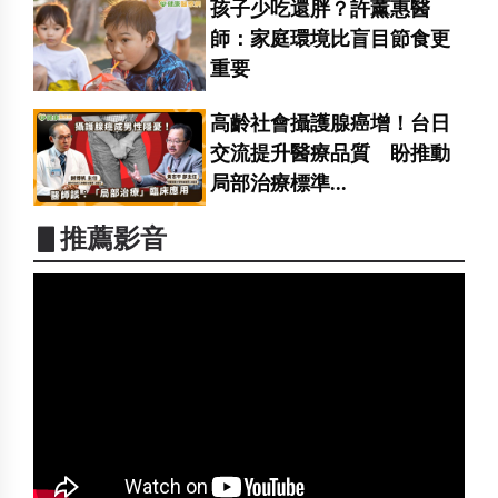
孩子少吃還胖？許薰惠醫
師：家庭環境比盲目節食更
重要
高齡社會攝護腺癌增！台日
交流提升醫療品質 盼推動
局部治療標準...
▋推薦影音