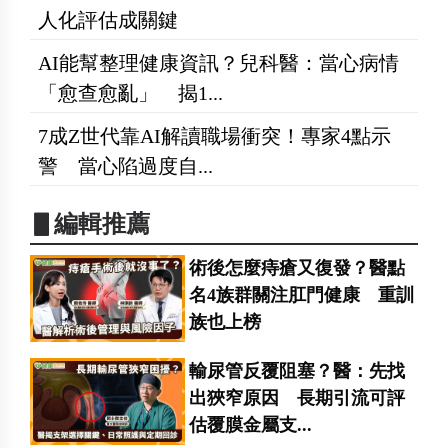
人化評估成關鍵
AI能幫整理健康資訊？兒科醫：當心病情
「愈查愈亂」 揭1...
7成Z世代靠AI解讀職場衝突！專家4點示
警 當心陷過度自...
▋編輯推薦
術後怎麼痔瘡又復發？醫點
名4族群關注肛門健康 重訓
族也上榜
輸尿管反覆阻塞？醫：先找
出狹窄原因 長期引流可評
估覆膜金屬支...