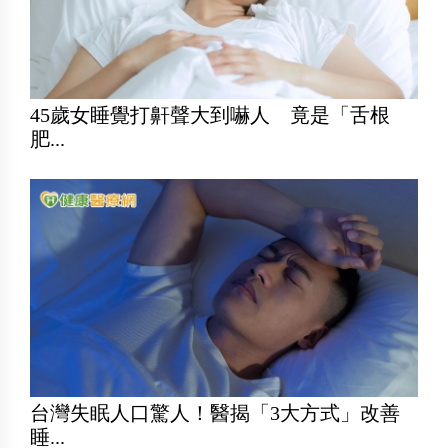
45歲女睡覺打鼾聲大到嚇人 竟是「舌根
肥...
台灣失眠人口驚人！醫揭「3大方式」改善
睡...