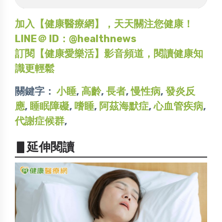
加入【健康醫療網】，天天關注您健康！
LINE＠ ID：@healthnews
訂閱【健康愛樂活】影音頻道，閱讀健康知
識更輕鬆
關鍵字：
小睡
,
高齡
,
長者
,
慢性病
,
發炎反
應
,
睡眠障礙
,
嗜睡
,
阿茲海默症
,
心血管疾病
,
代謝症候群
,
▋延伸閱讀