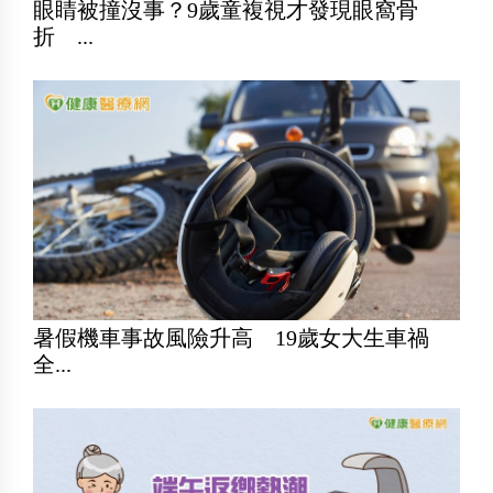
眼睛被撞沒事？9歲童複視才發現眼窩骨
折 ...
暑假機車事故風險升高 19歲女大生車禍
全...