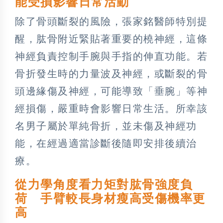
能受損影響日常活動
除了骨頭斷裂的風險，張家銘醫師特別提
醒，肱骨附近緊貼著重要的橈神經，這條
神經負責控制手腕與手指的伸直功能。若
骨折發生時的力量波及神經，或斷裂的骨
頭邊緣傷及神經，可能導致「垂腕」等神
經損傷，嚴重時會影響日常生活。所幸該
名男子屬於單純骨折，並未傷及神經功
能，在經過適當診斷後隨即安排後續治
療。
從力學角度看力矩對肱骨強度負
荷 手臂較長身材瘦高受傷機率更
高