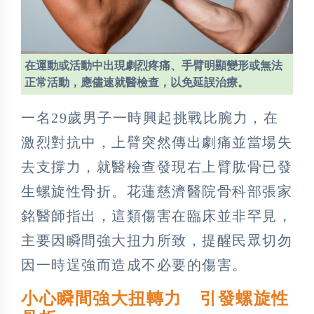
在運動或活動中出現劇烈疼痛、手臂明顯變形或無法
正常活動，應儘速就醫檢查，以免延誤治療。
一名29歲男子一時興起挑戰比腕力，在
激烈對抗中，上臂突然傳出劇痛並當場失
去支撐力，就醫檢查發現右上臂肱骨已發
生螺旋性骨折。花蓮慈濟醫院骨科部張家
銘醫師指出，這類傷害在臨床並非罕見，
主要因瞬間強大扭力所致，提醒民眾切勿
因一時逞強而造成不必要的傷害。
小心瞬間強大扭轉力 引發螺旋性