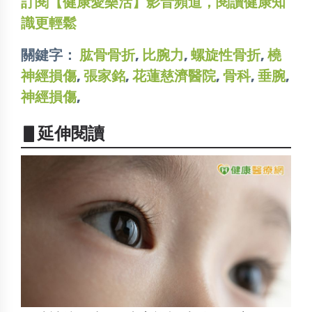
訂閱【健康愛樂活】影音頻道，閱讀健康知
識更輕鬆
關鍵字：
肱骨骨折
,
比腕力
,
螺旋性骨折
,
橈
神經損傷
,
張家銘
,
花蓮慈濟醫院
,
骨科
,
垂腕
,
神經損傷
,
▋延伸閱讀