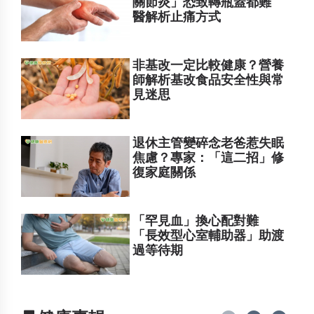
關節炎」恐致轉瓶蓋都難
醫解析止痛方式
非基改一定比較健康？營養
師解析基改食品安全性與常
見迷思
退休主管變碎念老爸惹失眠
焦慮？專家：「這二招」修
復家庭關係
「罕見血」換心配對難
「長效型心室輔助器」助渡
過等待期