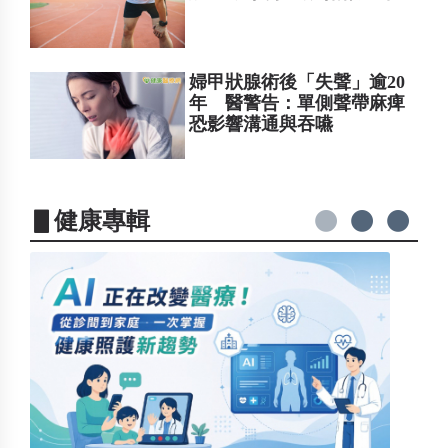
婦甲狀腺術後「失聲」逾20
年 醫警告：單側聲帶麻痺
恐影響溝通與吞嚥
▋健康專輯