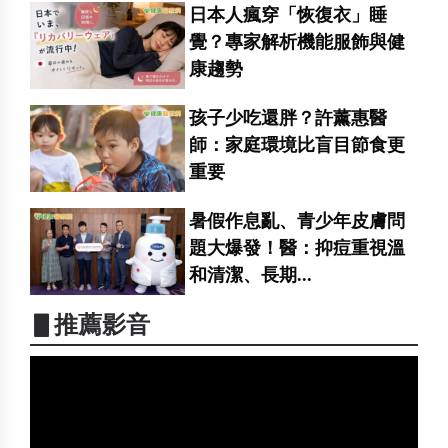
日本人瘋穿「恢復衣」睡
覺？專家解析機能服飾與健
康趨勢
孩子少吃還胖？許薰惠醫
師：家庭環境比盲目節食更
重要
暑假作息亂、青少年皮膚問
題大爆發！醫：抑痘重視溫
和清潔、長期...
▋推薦影音