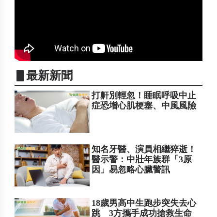
▋最新新聞
打鼾別輕忽！睡眠呼吸中止
症恐增心肌梗塞、中風風險
知名牙醫、演員相繼猝逝！
醫示警：中壯年族群「3原
因」易忽略心臟警訊
18歲男高中生跑步突失去心
跳 3方攜手成功搶救生命