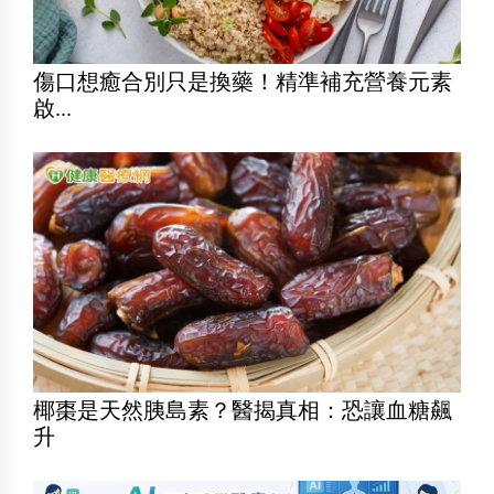
傷口想癒合別只是換藥！精準補充營養元素
啟...
椰棗是天然胰島素？醫揭真相：恐讓血糖飆
升