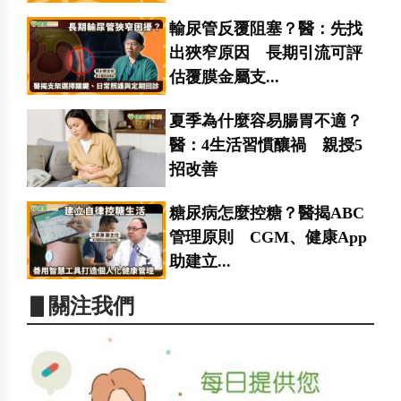
輸尿管反覆阻塞？醫：先找
出狹窄原因 長期引流可評
估覆膜金屬支...
夏季為什麼容易腸胃不適？
醫：4生活習慣釀禍 親授5
招改善
糖尿病怎麼控糖？醫揭ABC
管理原則 CGM、健康App
助建立...
▋關注我們