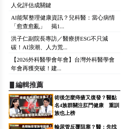
人化評估成關鍵
AI能幫整理健康資訊？兒科醫：當心病情
「愈查愈亂」 揭1...
洪子仁副院長專訪／醫療拼ESG不只減
碳！AI浪潮、人力荒...
【2026外科醫學會年會】台灣外科醫學會
年會再獲突破！建...
▋編輯推薦
術後怎麼痔瘡又復發？醫點
名4族群關注肛門健康 重訓
族也上榜
輸尿管反覆阻塞？醫：先找