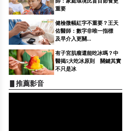
師：家庭環境比盲目節食更
重要
健檢微幅紅字不重要？王天
佑醫師：數字非唯一指標
及早介入更關...
有子宮肌瘤還能吃冰嗎？中
醫揭5大吃冰原則 關鍵其實
不只是冰
▋推薦影音