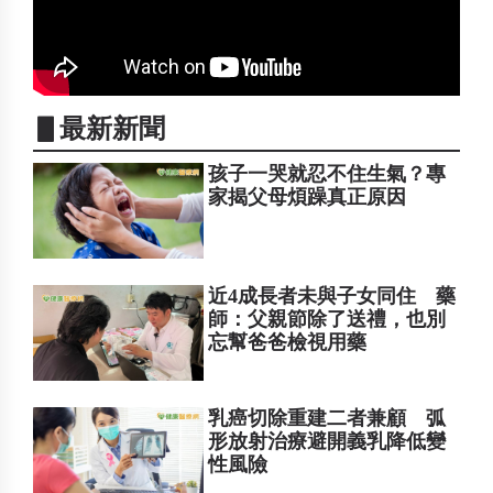
▋最新新聞
孩子一哭就忍不住生氣？專
家揭父母煩躁真正原因
近4成長者未與子女同住 藥
師：父親節除了送禮，也別
忘幫爸爸檢視用藥
乳癌切除重建二者兼顧 弧
形放射治療避開義乳降低變
性風險