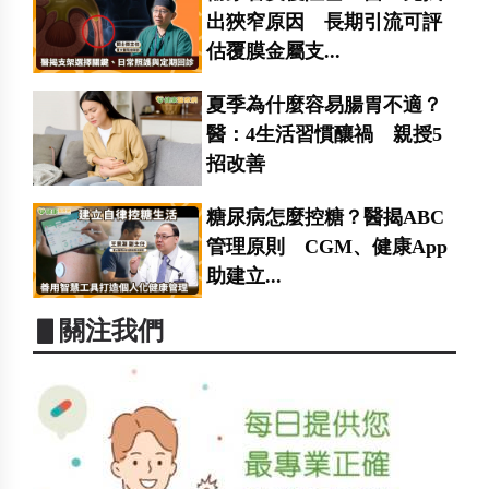
出狹窄原因 長期引流可評
估覆膜金屬支...
夏季為什麼容易腸胃不適？
醫：4生活習慣釀禍 親授5
招改善
糖尿病怎麼控糖？醫揭ABC
管理原則 CGM、健康App
助建立...
▋關注我們