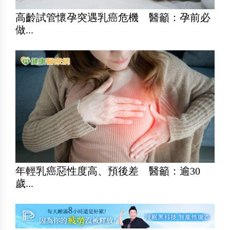
高齡試管懷孕突遇乳癌危機 醫籲：孕前必
做...
年輕乳癌惡性度高、預後差 醫籲：逾30
歲...