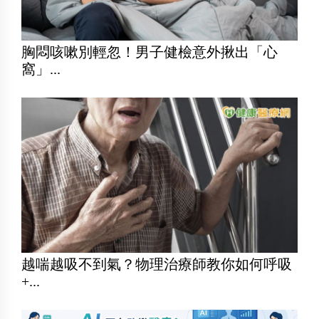
胸悶咳嗽別輕忽！男子健檢意外揪出「心
窩」...
越喘越吸不到氣？物理治療師教你如何呼吸
+...