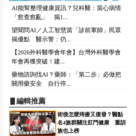
AI能幫整理健康資訊？兒科醫：當心病情
「愈查愈亂」 揭1...
望聞問AI／人工智慧當「診前軍師」民眾
揭優點 醫示警：仍...
【2026外科醫學會年會】台灣外科醫學會
年會再獲突破！建...
藥物諮詢找AI？藥師：「第二步」必做把
關用藥安全 自行停...
▋編輯推薦
術後怎麼痔瘡又復發？醫點
名4族群關注肛門健康 重訓
族也上榜