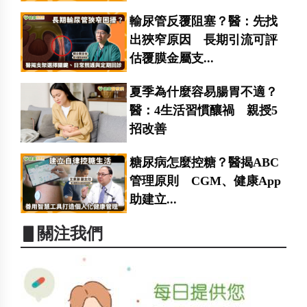
輸尿管反覆阻塞？醫：先找
出狹窄原因 長期引流可評
估覆膜金屬支...
夏季為什麼容易腸胃不適？
醫：4生活習慣釀禍 親授5
招改善
糖尿病怎麼控糖？醫揭ABC
管理原則 CGM、健康App
助建立...
▋關注我們