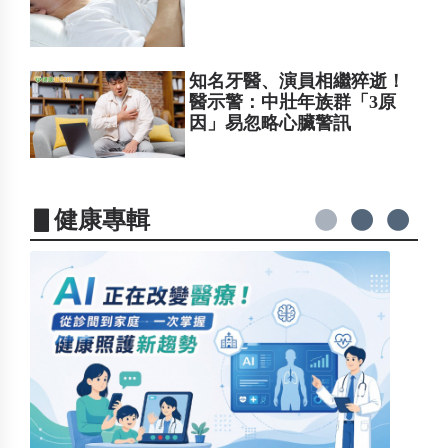
知名牙醫、演員相繼猝逝！
醫示警：中壯年族群「3原
因」易忽略心臟警訊
▋健康專輯