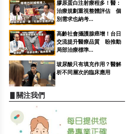
膠原蛋白注射療程多！醫：
治療規劃重視整體評估 個
別需求也納考...
高齡社會攝護腺癌增！台日
交流提升醫療品質 盼推動
局部治療標準...
玻尿酸只有填充作用？醫解
析不同層次的臨床應用
▋關注我們