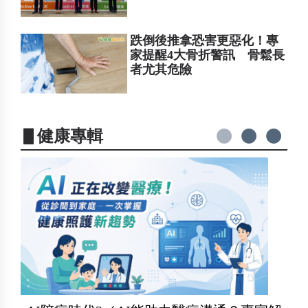
跌倒後推拿恐害更惡化！專
家提醒4大骨折警訊 骨鬆長
者尤其危險
▋健康專輯