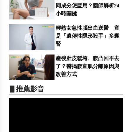
同成分怎麼用？藥師解析24
小時關鍵
輕熟女急性腦出血送醫 竟
是「遺傳性隱形殺手」多囊
腎
產後肚皮鬆垮、腹凸回不去
了？醫揭腹直肌分離原因與
改善方式
▋推薦影音