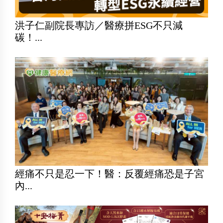
洪子仁副院長專訪／醫療拼ESG不只減
碳！...
經痛不只是忍一下！醫：反覆經痛恐是子宮
內...