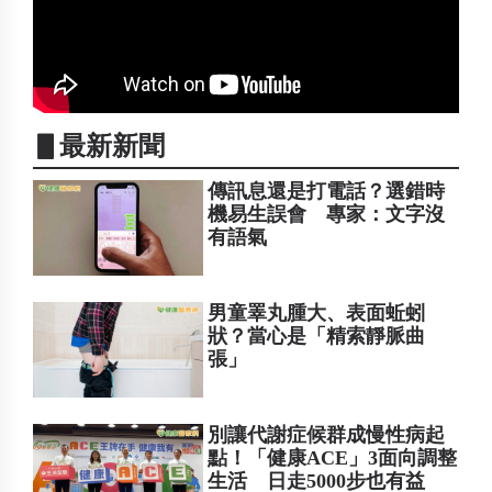
▋最新新聞
傳訊息還是打電話？選錯時
機易生誤會 專家：文字沒
有語氣
男童睪丸腫大、表面蚯蚓
狀？當心是「精索靜脈曲
張」
別讓代謝症候群成慢性病起
點！「健康ACE」3面向調整
生活 日走5000步也有益