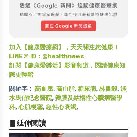
加入【健康醫療網】，天天關注您健康！
LINE＠ ID：@healthnews
訂閱【健康愛樂活】影音頻道，閱讀健康知
識更輕鬆
關鍵字：
高血壓
,
高血脂
,
糖尿病
,
林書毅
,
淡
水馬偕紀念醫院
,
瓣膜及結構性心臟病醫學
科
,
心肌梗塞
,
急性心衰竭
,
▋延伸閱讀