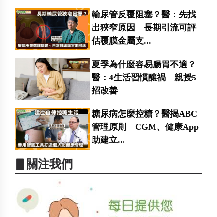
輸尿管反覆阻塞？醫：先找
出狹窄原因 長期引流可評
估覆膜金屬支...
夏季為什麼容易腸胃不適？
醫：4生活習慣釀禍 親授5
招改善
糖尿病怎麼控糖？醫揭ABC
管理原則 CGM、健康App
助建立...
▋關注我們