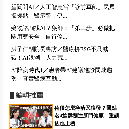
望聞問AI／人工智慧當「診前軍師」民眾
揭優點 醫示警：仍...
藥物諮詢找AI？藥師：「第二步」必做把
關用藥安全 自行停...
洪子仁副院長專訪／醫療拼ESG不只減
碳！AI浪潮、人力荒...
AI陪病時代1／患者帶AI建議進診間成趨
勢 真實醫病互動...
▋編輯推薦
術後怎麼痔瘡又復發？醫點
名4族群關注肛門健康 重訓
族也上榜