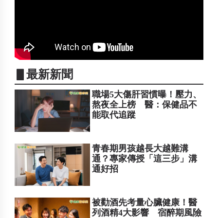
▋最新新聞
職場5大傷肝習慣曝！壓力、
熬夜全上榜 醫：保健品不
能取代追蹤
青春期男孩越長大越難溝
通？專家傳授「這三步」溝
通好招
被勸酒先考量心臟健康！醫
列酒精4大影響 宿醉期風險