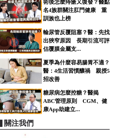
術後怎麼痔瘡又復發？醫點
名4族群關注肛門健康 重
訓族也上榜
輸尿管反覆阻塞？醫：先找
出狹窄原因 長期引流可評
估覆膜金屬支...
夏季為什麼容易腸胃不適？
醫：4生活習慣釀禍 親授5
招改善
糖尿病怎麼控糖？醫揭
ABC管理原則 CGM、健
康App助建立...
▋關注我們