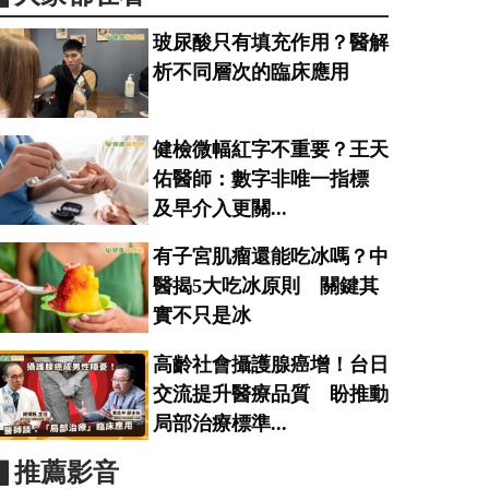
玻尿酸只有填充作用？醫解
析不同層次的臨床應用
健檢微幅紅字不重要？王天
佑醫師：數字非唯一指標
及早介入更關...
有子宮肌瘤還能吃冰嗎？中
醫揭5大吃冰原則 關鍵其
實不只是冰
高齡社會攝護腺癌增！台日
交流提升醫療品質 盼推動
局部治療標準...
▋推薦影音