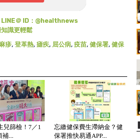
＠ ID：@healthnews
康知識更輕鬆
麻疹
,
登革熱
,
瘧疾
,
屈公病
,
疫苗
,
健保署
,
健保
生兒篩檢！7／1
忘繳健保費生滯納金？健
補...
保署推快易通APP...