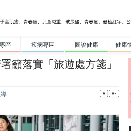
子宮肌瘤
、
青春痘
、
兒童減重
、
玻尿酸
、
青春痘
、
健檢紅字
、
公
專區
疾病專區
圖說健康
健康
管署籲落實「旅遊處方箋」
報導
+