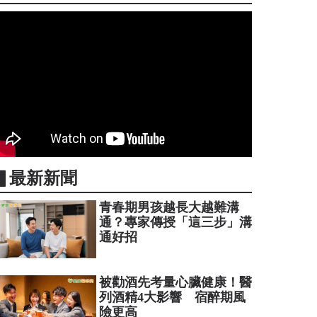
▋最新新聞
青春期男孩越長大越難溝
通？專家傳授「這三步」溝
通好招
被勸酒先考量心臟健康！醫
列酒精4大影響 宿醉期風
險更高