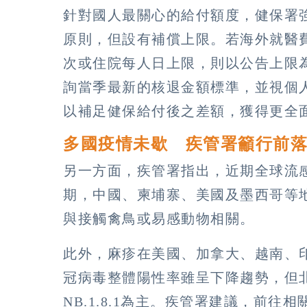
針對國人最關心的給付額度，健保署
原則，但設有補償上限。若海外就醫
次或住院每人日上限，則以公告上限
詢當季最新的核退金額標準，並視個
以補足健保給付後之差額，獲得更全
多國疫情未歇 疾管署籲行前
另一方面，疾管署指出，近期全球流
期，中國、柬埔寨、美國及墨西哥等
與接觸禽鳥或易感動物相關。
此外，麻疹在美國、加拿大、越南、
冠病毒整體陽性率雖呈下降趨勢，但北
NB.1.8.1為主。疾管署建議，前