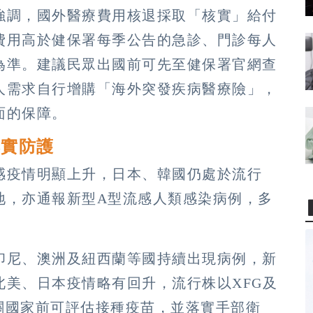
強調，國外醫療費用核退採取「核實」給付
費用高於健保署每季公告的急診、門診每人
為準。建議民眾出國前可先至健保署官網查
人需求自行增購「海外突發疾病醫療險」，
面的保障。
落實防護
感疫情明顯上升，日本、韓國仍處於流行
地，亦通報新型A型流感人類感染病例，多
印尼、澳洲及紐西蘭等國持續出現病例，新
美、日本疫情略有回升，流行株以XFG及
往相關國家前可評估接種疫苗，並落實手部衛