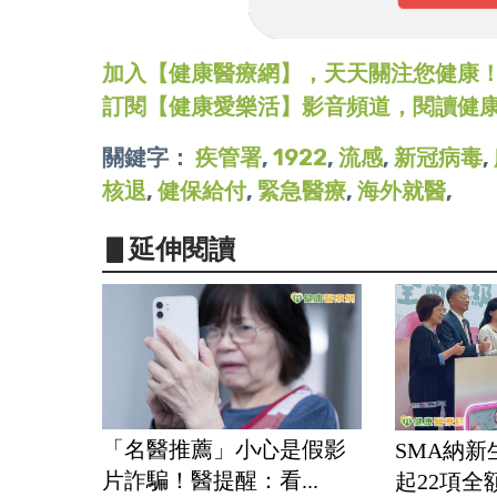
加入【健康醫療網】，天天關注您健康！LINE
訂閱【健康愛樂活】影音頻道，閱讀健
關鍵字：
疾管署
,
1922
,
流感
,
新冠病毒
,
核退
,
健保給付
,
緊急醫療
,
海外就醫
,
▋延伸閱讀
「名醫推薦」小心是假影
SMA納新
片詐騙！醫提醒：看...
起22項全額