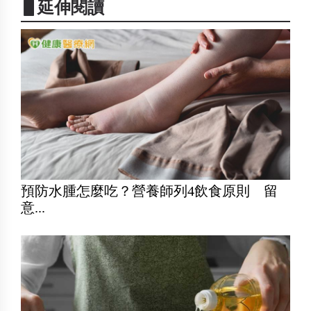
▋延伸閱讀
預防水腫怎麼吃？營養師列4飲食原則 留
意...