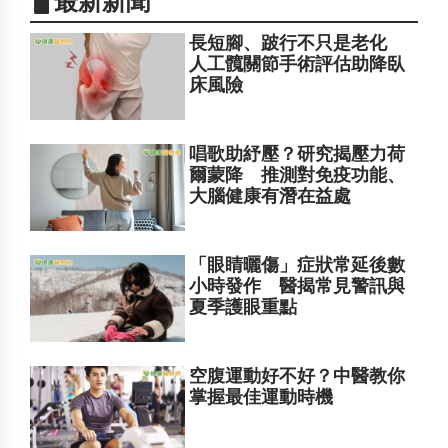
▋最新新聞
長短腳、跛行不只是老化
人工髖關節手術評估助降臥
床風險
唱歌助紓壓？研究揭壓力荷
爾蒙降 推測對免疫功能、
大腦健康有潛在益處
「眼睛曬傷」症狀常延後數
小時發作 醫揭常見警訊與
夏季護眼重點
空腹運動好不好？中醫教你
掌握最佳運動時機