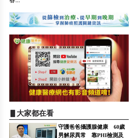
▋大家都在看
守護爸爸攝護腺健康 60歲
男解尿異常 靠PHI檢測及