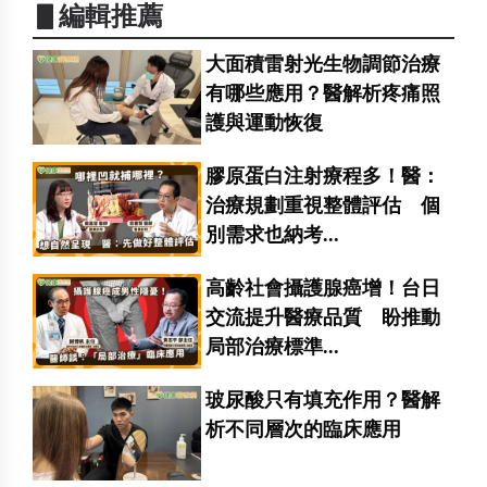
▋編輯推薦
大面積雷射光生物調節治療
有哪些應用？醫解析疼痛照
護與運動恢復
膠原蛋白注射療程多！醫：
治療規劃重視整體評估 個
別需求也納考...
高齡社會攝護腺癌增！台日
交流提升醫療品質 盼推動
局部治療標準...
玻尿酸只有填充作用？醫解
析不同層次的臨床應用