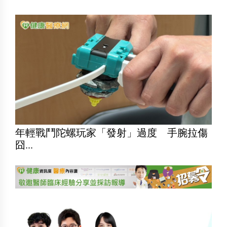
年輕戰鬥陀螺玩家「發射」過度 手腕拉傷
囧...