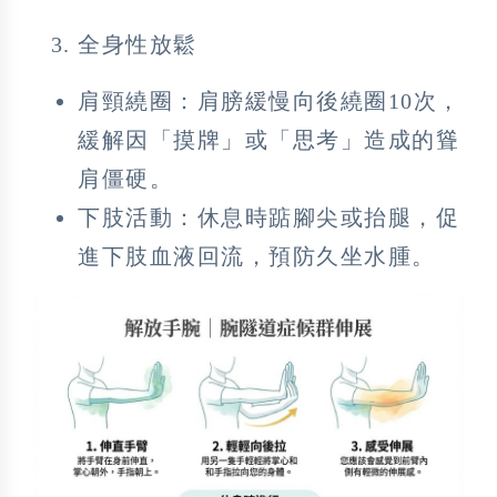
全身性放鬆
肩頸繞圈：肩膀緩慢向後繞圈10次，
緩解因「摸牌」或「思考」造成的聳
肩僵硬。
下肢活動：休息時踮腳尖或抬腿，促
進下肢血液回流，預防久坐水腫。