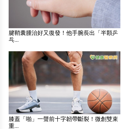
腱鞘囊腫治好又復發！他手腕長出「半顆乒
乓...
膝蓋「啪」一聲前十字韌帶斷裂！微創雙束
重...