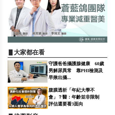
▋大家都在看
守護爸爸攝護腺健康 60歲
男解尿異常 靠PHI檢測及
早揪出攝...
腹膜透析「年紀大學不
會」？醫：年齡並非限制
評估還要看3面向