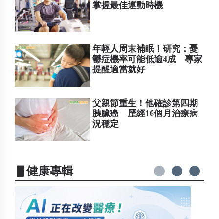
掌握最佳運動時機
年輕人周末補眠！研究：憂
鬱症機率可能低逾4成 專家
提醒適當就好
父親節重生！他確診第四期
胰臟癌 歷經16個月治療病
況穩定
▋健康專輯