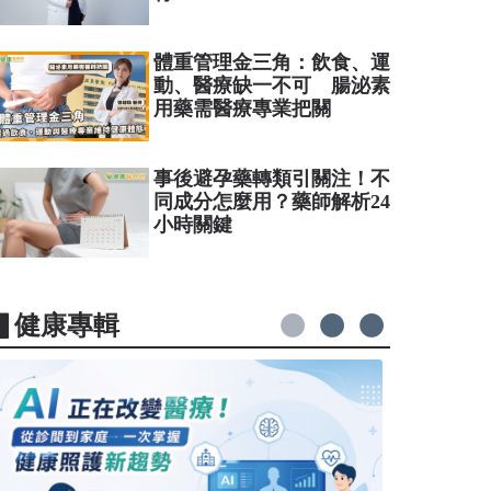
體重管理金三角：飲食、運
動、醫療缺一不可 腸泌素
用藥需醫療專業把關
事後避孕藥轉類引關注！不
同成分怎麼用？藥師解析24
小時關鍵
▋健康專輯