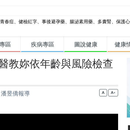
青春痘
、
健檢紅字
、
事後避孕藥
、
腸泌素用藥
、
多囊腎
、
保護心
專區
疾病專區
圖說健康
健康
醫教妳依年齡與風險檢查
澄、潘昱僑報導
+