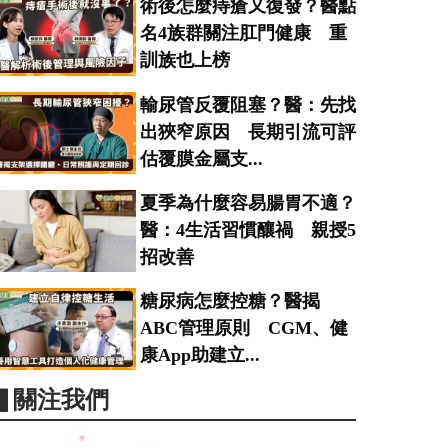
術後怎麼痔瘡又復發？醫點
名4族群關注肛門健康 重
訓族也上榜
輸尿管反覆阻塞？醫：先找
出狹窄原因 長期引流可評
估覆膜金屬支...
夏季為什麼容易腸胃不適？
醫：4生活習慣釀禍 親授5
招改善
糖尿病怎麼控糖？醫揭
ABC管理原則 CGM、健
康App助建立...
▋關注我們