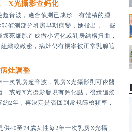
塊 X光攝影查鈣化
檢超音波，適合偵測已成形、有體積的腫
影能偵測部分乳房早期病變，她指出，一些
僅壞死細胞造成微小鈣化或乳房結構扭曲，
腺組織較緻密，病灶仍有機率被正常乳腺遮
。
有病灶調整
年一次乳房超音波，乳房X光攝影則可依醫
瘤，或經X光攝影發現有鈣化點，後續追蹤
察約2年，再決定是否回到常規篩檢頻率，
提供40至74歲女性每2年一次乳房X光攝